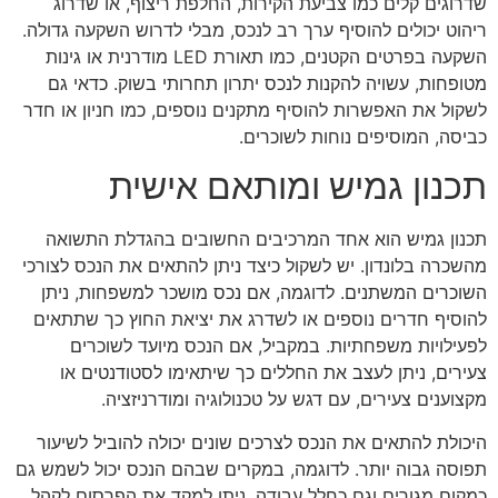
שדרוגים קלים כמו צביעת הקירות, החלפת ריצוף, או שדרוג
ריהוט יכולים להוסיף ערך רב לנכס, מבלי לדרוש השקעה גדולה.
השקעה בפרטים הקטנים, כמו תאורת LED מודרנית או גינות
מטופחות, עשויה להקנות לנכס יתרון תחרותי בשוק. כדאי גם
לשקול את האפשרות להוסיף מתקנים נוספים, כמו חניון או חדר
כביסה, המוסיפים נוחות לשוכרים.
תכנון גמיש ומותאם אישית
תכנון גמיש הוא אחד המרכיבים החשובים בהגדלת התשואה
מהשכרה בלונדון. יש לשקול כיצד ניתן להתאים את הנכס לצורכי
השוכרים המשתנים. לדוגמה, אם נכס מושכר למשפחות, ניתן
להוסיף חדרים נוספים או לשדרג את יציאת החוץ כך שתתאים
לפעילויות משפחתיות. במקביל, אם הנכס מיועד לשוכרים
צעירים, ניתן לעצב את החללים כך שיתאימו לסטודנטים או
מקצוענים צעירים, עם דגש על טכנולוגיה ומודרניזציה.
היכולת להתאים את הנכס לצרכים שונים יכולה להוביל לשיעור
תפוסה גבוה יותר. לדוגמה, במקרים שבהם הנכס יכול לשמש גם
כמקום מגורים וגם כחלל עבודה, ניתן למקד את הפרסום לקהל