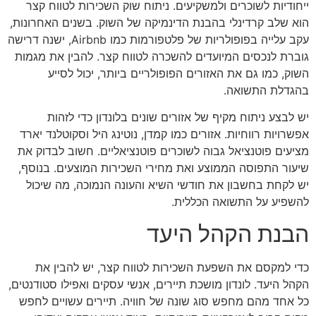
ייחודיות לשוכרים ולמשקיעים. ניתוח שוק השכירות לטווח קצר
הוא שלב קרדינלי בהבנת הדינמיקה של השוק. בשנים האחרונות,
עקב עלייה בפופולריות של פלטפורמות כמו Airbnb, ישנה דרישה
גוברת לנכסים המיועדים להשכרה לטווח קצר. להבין את מגמות
השוק, כמו גם את האזורים הפופולריים ביותר, יכול לסייע
בהגדלת התשואה.
יש לבצע ניתוח מקיף של אזורים שונים בלונדון כדי לזהות
אפשרויות רווחיות. אזורים כמו קמדן, נוטינג היל וסקוטלנד יארד
מציעים פוטנציאל גבוה לשוכרים פוטנציאליים. חשוב לבדוק את
שיעור התפוסה הממוצע ואת מחירי השכירות המוצעים. בנוסף,
יש לקחת בחשבון את חודשי השיא והעונה הנמוכה, מה שיכול
להשפיע על התשואה הכללית.
הבנת הקהל היעד
כדי למקסם את השפעת השכירות לטווח קצר, יש להבין את
הקהל היעד. לונדון מושכת תיירים, אנשי עסקים ואפילו סטודנטים,
כל אחד מהם מחפש סוג שונה של חוויה. תיירים עשויים לחפש