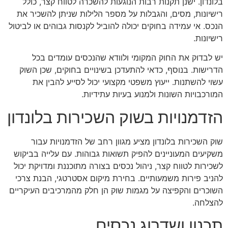
בלונדון. ישנן תקנות רבות הנוגעות להשכרה לטווח קצר, כולל
רישיונות, מסים, והגבלות על מספר הלילות שניתן להשכיר את
הנכס. אי עמידה בחוקים יכולה להוביל לקנסות גבוהים או לביטול
רישיונות.
יש לבדוק את החוק המקומי ולוודא שהנכסים עומדים בכל
הדרישות. בנוסף, כדאי להתעדכן בשינויים בחוקים, שכן השוק
עשוי להשתנות. ייעוץ משפטי מקצועי יכול לסייע להבין את
המורכבויות השונות ולמנוע בעיות עתידיות.
הזדמנויות בשוק השכירות בלונדון
שוק השכירות בלונדון מציע מגוון רחב של הזדמנויות עבור
משקיעים המעוניינים להפיק תשואות גבוהות. עם עלייה בביקוש
לשכירות לטווח קצר, ניהול נכסים בצורה מתוכננת ומדויקת יכול
להניב פירות משמעותיים. בחירת מיקום אסטרטגי, הבנת צרכי
השוכרים והקפיצה על מגמות שוק הן חלק מהמרכיבים העיקריים
להצלחה.
תכנון ושדרוג נכסים