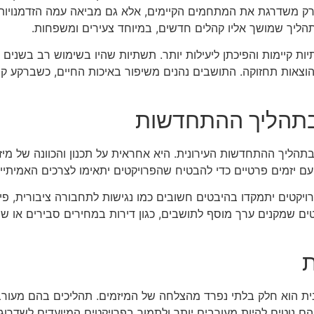
 רק משדרגת את המתחמים הקיימים, אלא גם מביאה עמה הזדמנויות
הליך שמושך אליו קהלים חדשים, במיוחד צעירים ומשפחות.
קיימות והפיכתן ליעילות יותר. תשתיות שהיו בשימוש רב בשנים קוד
בהוצאות תחזוקה. התושבים נהנים משיפור באיכות החיים, כשברקע 
בתהליך ההתחדשות
הליך ההתחדשות העירונית. היא אחראית על תכנון והכוונה של מיזמ
עם יזמים פרטיים כדי להבטיח שהפרויקטים יתאימו לצרכים האמיתיים
ויקטים יתמקדו בהיבטים חשובים כמו נגישות לתחבורה ציבורית, פי
 שמקנים ערך מוסף לתושבים, כגון דירות במחירים סבירים או שילוב
ת
ת הוא חלק בלתי נפרד מהצלחה של המיזמים. תהליכים בהם מעורב
נוטים להיות מעורבים יותר ולתמוך בפרויקטים המיועדים לשדרוג 