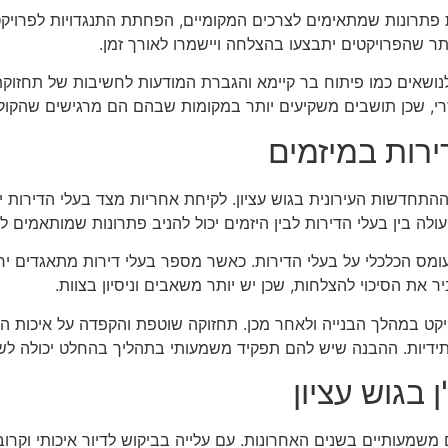
יצירת פתרונות שמתאימים לצרכים המקומיים, הפחתת התנגדויות לפרו
תר שהפרויקטים יתבצעו בהצלחה ויישמרו לאורך זמן.
לנושאים כמו פיתוח בר קיימא והגברת המודעות לחשיבות של תחזוקת 
גזרי, שכן תושבים משקיעים יותר במקומות שבהם הם מרגישים שהקו
רות במיזמים
תחדשות העירונית בגוש עציון. לקיחת אחריות מצד בעלי הדירות י
עולה בין בעלי הדירות לבין היזמים יכול להניב פתרונות שמותאמים 
העומס הכלכלי על בעלי הדירות. כאשר מספר בעלי דירות מתאגדים יח
 את הסיכוי להצלחות, שכן יש יותר משאבים וניסיון בצוות.
ויקט במהלך הבנייה ולאחר מכן. תחזוקה שוטפת והקפדה על איכות
עתידיות. ההבנה שיש להם תפקיד משמעותי בתהליך בהחלט יכולה לשד
בגוש עציון
ם משמעותיים בשנים האחרונות. עם עלייה בביקוש לדיור איכותי וקר