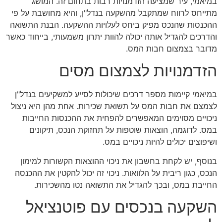
במיאמי, עיר שמציעה הזדמנויות רבות בתחום זה. המושג
מתייחס לרווח שמתקבל מהשקעה בנדל"ן, והיא מחושבת על פי
ההכנסות שהנכס מפיק ביחס לעלויות ההשקעה. הבנת התשואה
והדרכים להגדיל אותה יכולה להוות יתרון משמעותי, בייחוד כאשר
מדובר בצמצום חבות המס.
הזדמנויות לצמצום מסים
במיאמי קיימות מספר דרכים שיכולות לסייע למשקיעים בנדל"ן
לצמצם את חבות המס על תשואת שכירות. אחת מהן היא ניצול
ניכויים מסוימים המאפשרים להפחית את ההכנסות החייבות
במס. לדוגמה, הוצאות שוטפות על תחזוקת הנכס, תיקונים
ושיפוצים יכולים להיות ניכויים במס.
בנוסף, יש לקחת בחשבון את ניכוי ההוצאות הקשורות למימון
הנכס, כגון ריבית על הלוואות. ניכוי זה יכול להקטין את ההכנסה
החייבת במס, ובכך להגדיל את התשואה נטו מהשכירות.
השקעה בנכסים עם פוטנציאל