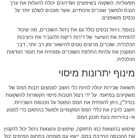
תפעוליות. השקעה בשיפוצים ושדרוגים יכולה להעלות את ערך
הנכס ולמשוך שוכרים איכותיים, אשר מוכנים לשלם יותר על
נכסים משופצים.
בנוסף, ניהול נכסים כולל גם את ניהול השוכרים, מה שיכול
להפחית את השיעור של דירות ריקות ולהגביר את היציבות
הכלכלית. שוכרים מרוצים נוטים להישאר זמן רב יותר, דבר
המקטין את עלויות החלפת השוכרים ומפחית את חוסר הוודאות
הכלכלית.
מינוף יתרונות מיסוי
תשואת שכירות יכולה להיות כלי חשוב לצמצום חבות המס של
משקיעים במיאמי. על ידי ניצול הטבות מיסוי הקשורות להשקעות
בנדל״ן, ניתן להפחית את המס המוטל על הכנסות השכירות.
חשוב להבין את כללי המס המקומיים ולפעול בהתאם כדי למנוע
אי-בהירויות בעת תכנון המס.
שימוש בהוצאות כמו תחזוקה, שיפוצים והוצאות ניהול יכול להקטין
את ההכנסה החייבת במס. ייעוץ עם מומחה בתחום המיסים יכול