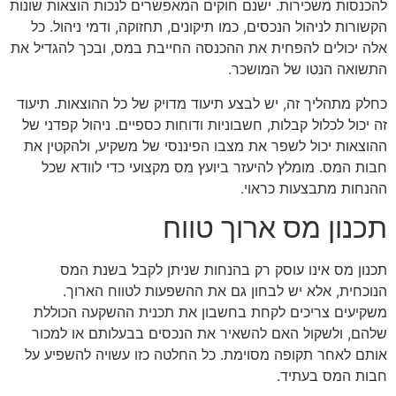
להכנסות משכירות. ישנם חוקים המאפשרים לנכות הוצאות שונות
הקשורות לניהול הנכסים, כמו תיקונים, תחזוקה, ודמי ניהול. כל
אלה יכולים להפחית את ההכנסה החייבת במס, ובכך להגדיל את
התשואה הנטו של המושכר.
כחלק מתהליך זה, יש לבצע תיעוד מדויק של כל ההוצאות. תיעוד
זה יכול לכלול קבלות, חשבוניות ודוחות כספיים. ניהול קפדני של
ההוצאות יכול לשפר את מצבו הפיננסי של משקיע, ולהקטין את
חבות המס. מומלץ להיעזר ביועץ מס מקצועי כדי לוודא שכל
ההנחות מתבצעות כראוי.
תכנון מס ארוך טווח
תכנון מס אינו עוסק רק בהנחות שניתן לקבל בשנת המס
הנוכחית, אלא יש לבחון גם את ההשפעות לטווח הארוך.
משקיעים צריכים לקחת בחשבון את תכנית ההשקעה הכוללת
שלהם, ולשקול האם להשאיר את הנכסים בבעלותם או למכור
אותם לאחר תקופה מסוימת. כל החלטה כזו עשויה להשפיע על
חבות המס בעתיד.