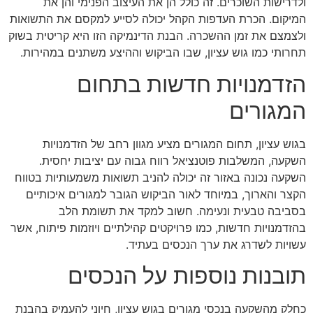
ולדרישות השוכרים. זה כולל הן את העיצוב הפנימי והן את
המיקום. הכרת העדפות הקהל יכולה לסייע למקסם את התשואות
ולצמצם את זמן ההשכרה. הבנת הדינמיקה הזו היא קריטית בשוק
תחרותי כמו גוש עציון, שבו הביקוש וההיצע משתנים במהירות.
הזדמנויות חדשות בתחום
המגורים
בגוש עציון, תחום המגורים מציע מגוון רחב של הזדמנויות
השקעה, המשלבות פוטנציאל רווח גבוה עם יציבות יחסית.
השקעה נכונה באזור זה יכולה להניב תשואות משמעותיות בטווח
הקצר והארוך, במיוחד לאור הביקוש הגובר למגורים איכותיים
בסביבה טבעית ונעימה. חשוב למקד את תשומת הלב
בהזדמנויות חדשות, כמו פרויקטים קהילתיים ויוזמות פיתוח, אשר
עשויות לשדרג את ערך הנכסים בעתיד.
תובנות נוספות על הנכסים
כחלק מהשקעה בנכסי מגורים בגוש עציון, חיוני להעמיק בהבנת