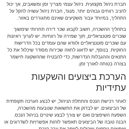
חברת ניהול מקצועית. ניהול עצמי מצריך זמן ומשאבים, אך יכול
להניב רווחים גבוהים יותר. מנגד, חברת ניהול עשויה להקל על
התהליך, במיוחד עבור משקיעים שאינם מתגוררים באזור.
בתהליך ההשכרה, חשוב לקבוע שכר דירה תחרותי שימשוך
שוכרים פוטנציאליים, תוך שמירה על רווחיות. יש לערוך ראיונות
עם שוכרים פוטנציאליים ולוודא שהם עומדים בכל הדרישות
החוקיות. בנוסף, יש לדאוג לחוזה שכירות מסודר שיכלול את כל
התנאים וההגבלות הנדרשות, כדי להבטיח שההשקעה תישמר
בצורה בטוחה לאורך זמן.
הערכת ביצועים והשקעות
עתידיות
לאחר רכישת הנכס והתחלת הניהול, יש לבצע הערכה תקופתית
של הביצועים. יש לבדוק את התשואות שנובעות מהשכרה,
השפעת השיפוצים ואם יש צורך לבצע שינויים בניהול הנכס.
הבנה טובה של הביצועים תאפשר לזהות אפשרויות לשדרוגים או
שיפוצים נוספים שיכולים לשפר את ערך הנכס.