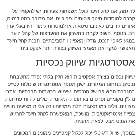
לדוגמה, אם קהל היעד כולל משפחות צעירות, יש להקפיד על
קרבה למוסדות חינוך ושטחים ציבוריים. אם מדובר בסטודנטים,
אזורים קרובים לאוניברסיטאות או למוסדות לימוד יהיו בעלי ערך
רב. בנוסף, חשוב לקחת בחשבון את ההעדפות של קהל היעד
בנוגע לאופי הנכס, גודלו ומאפייניו הסביבתיים. הבנת קהל היעד
תאפשר למקד את מאמצי השיווק בצורה יותר אפקטיבית.
אסטרטגיות שיווק נכסיות
שיווק נכסים בצורה אפקטיבית הוא חלק בלתי נפרד מהשבחת
נכסים בתחום המגורים. ישנן מספר אסטרטגיות שיכולות לסייע
בהגברת החשיפה של הנכסים. שימוש ברשתות חברתיות, אתרי
נדל"ן מקומיים ופרסום בעיתונות המקומית יכולים להוות פתרונות
מצוינים. כלים כמו תצוגות תלת ממדיות וירטואליות מציעים חוויית
צפייה אינטראקטיבית ומושכת, המאפשרת לקהל היעד להרגיש
את הנכס מבלי לצאת מהבית.
בנוסף, שיווק דיגיטלי יכול לכלול קמפיינים ממומנים המכוונים