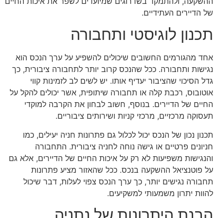
ההשקעה, ולהתמקד בשדרוגים שמיועדים לשפר את איכות החיים
של הדיירים העתידיים.
תכנון לוגיסטי ותחבורה
אחד מהגורמים החשובים שיכולים להשפיע על ערך הנכס הוא
נגישות ותחבורה. ככל שהנכס קרוב יותר לתחבורה ציבורית, כך
גדל הסיכוי שהציבור יעדיף אותו. יש לשים לב לזמינות קווי
אוטובוס, רכבת קלה או תחבורה שיתופית, אשר יכולים להקל על
החיים של הדיירים. בנוסף, חשוב לבחון את הקרבה למוקדי
תעסוקה מרכזיים, מרכזי קניות ושירותים ציבוריים.
תכנון נכון של הנכס יכול לכלול גם פתרונות חניה יעילים, כמו
חניונים פרטיים או גישה נוחה לחניה ציבורית. התחבורה
והנגישות משפיעות לא רק על איכות החיים של הדיירים, אלא גם
על פוטנציאל ההשקעה בנכס. ככל שהאזור מציע פתרונות
תחבורה נגישים יותר, כך ערך הנכס צפוי לעלות, דבר שיכול
להוות יתרון משמעותי למשקיעים.
הבנת היתרונות של נתניה