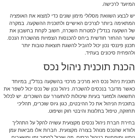
המיועד לרכישה.
יש לבצע השוואת מסלולי מימון שונים כדי למצוא את האופציה
המתאימה ביותר לצרכים האישיים ולתוכנית ההשקעה. במקרה
של השקעה בנדל"ן למטרות השכרה, חשוב לקחת בחשבון את
שיעור ההחזר חודשית ביחס להכנסות הצפויות מהשכרת הנכס.
תכנון פיננסי נכון יכול להוביל להשגת תוצאות טובות יותר
ולהפחית סיכונים בעתיד.
הכנת תוכנית ניהול נכס
תוכנית ניהול נכס היא מרכיב מרכזי בהשקעה בנדל"ן, במיוחד
כאשר מדובר בנכסים להשכרה. ניהול נכון של נכס יכול לשפר את
התשואה ולמזער בעיות שיכולות להתעורר עם השוכרים. יש לכלול
בתוכנית הניהול את כל ההיבטים, כגון גיוס שוכרים, תהליכי
תחזוקה, טיפול בתלונות והיבטי חוק ושיפוט.
בחירת חברת ניהול נכסים מקצועית עשויה להקל על התהליך
ולוודא שהנכס מנוהל בצורה מקצועית. חברות אלו מביאות עמן
ניסיון ומומחיות בניהול נכסים, מה שיכול לחסוך זמן ומשאבים.