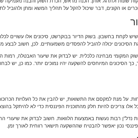
יקות שונות ולתרגל אותן. הכנה מראש, הכרת השוק והבנה מעמיקה ש
רים או הקונים, דבר שיכול להקל על תהליך המשא ומתן ולהוביל לתו
ר
יש לקחת בחשבון. בשוק הדיור בבוקרשט, סיכונים אלו עשויים לכלול י
 את הסיכונים יכולה להוביל להפסדים משמעותיים. לכן, חשוב לבצע
שוק המקומי מבחינה כלכלית. יש לבדוק את שיעור האבטלה, רמות 
 כך הסיכונים המיוחסים להשקעה יהיו נמוכים יותר. כמו כן, יש לב
חות. על מנת למקסם את התשואות, יש להבין את כל העלויות הכרוכות
כל אלו צריכים להיות חלק מהתוכנית הפיננסית כדי לא להיתקל בהוצא
ת נדל"ן רבות נעשות באמצעות הלוואות. חשוב לבדוק את שיעורי הר
פיננסי נכון יאפשר להבטיח שההשקעה תישאר רווחית לאורך זמן.