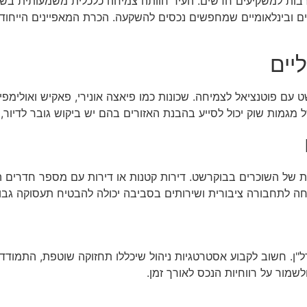
 רבות למשקיעים חדשים. העיר חוותה צמיחה כלכלית משמעותית בשנ
ם ובינלאומיים שמחפשים נכסים להשקעה. הכרת המאפיינים הייחוד
יים
עם פוטנציאל לצמיחה. שכונות כמו פיאצה אונירי, פאקיש ואולימפי
ל מגמות שוק יכול לסייע בהבנת האזורים בהם יש ביקוש גובר לדיור
 של השוכרים בבוקרשט. דירות קטנות או דירות עם מספר חדרים ה
חה לתחבורה ציבורית ושירותים בסביבה יכולה להבטיח תעסוקה גבו
דל"ן. חשוב לקבוע אסטרטגיות ניהול שיכללו תחזוקה שוטפת, התמודד
שמור על רווחיות הנכס לאורך זמן.