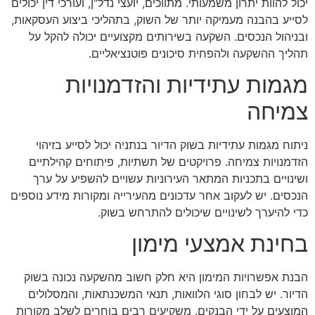
יכול להוות יתרון משמעותי. מתווכים, יועצי נדל"ן, ועורכי דין יכולים
לסייע בהבנה מעמיקה יותר של השוק, בתהליכי ביצוע העסקאות,
ובניהול הנכסים. השקעה בשירותים מקצועיים יכולה להקל על
תהליך ההשקעה ולהפחית סיכונים פוטנציאליים.
מגמות עתידיות והזדמנויות
צמיחה
ניתוח מגמות עתידיות בשוק הדיור בנתניה יכול לסייע בזיהוי
הזדמנויות צמיחה. פרויקטים של תשתיות, פיתוחים קהילתיים
ושינויים בתכניות המתאר העירוניות עשויים להשפיע על ערך
הנכסים. יש לעקוב אחר עדכונים מהעירייה ומקורות מידע נוספים
כדי להיערך לשינויים שיכולים להתרחש בשוק.
בחינת אמצעי מימון
הבנת אפשרויות המימון היא חלק חשוב מהשקעה נכונה בשוק
הדיור. יש לבחון סוגי הלוואות, תנאי המשכנתאות, והמסלולים
המוצעים על ידי הבנקים. משקיעים רבים בוחרים לשלב מקורות