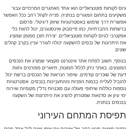
גיוס לקוחות פוטנציאליים הוא אחד האתגרים המרכזיים עבור
משקיעים בתחום המגורים בנתניה. פנייה לקהל רחב ככל האפשר
אפשרית דרך שימוש באסטרטגיות שיווק דיגיטלי. פרסום
ברשתות החברתיות, כמו פייסבוק ואינסטגרם, יכול להוות כלי
אפקטיבי לגיוס לקוחות פוטנציאליים. יצירת תוכן ממומן שמציג
את היתרונות של נכסים להשקעה יכולה לעורר עניין בקרב קהלים
שונים.
בנוסף, חשוב לפתח אתר אינטרנט מקצועי שמציג את הנכסים
המוצעים. באתר ניתן לכלול תמונות, תיאורים מפורטים וחוות
דעת של שוכרים קודמים. שיפור הנראות של הנכסים ברשת יכול
להוביל לעלייה בכמות הפניות וההתעניינות בנכסים. אסטרטגיות
נוספות כוללות שיתופי פעולה עם סוכנויות נדל"ן מקומיות ואירוח
ימי עיון או סדנאות שמטרתן להציג את היתרונות של השקעה
בנכסים בנתניה.
תפיסת המתחם העירוני
נתניה מציעה מגוון רחב של אזורים עם אופי שונה לכל אחד מהם.