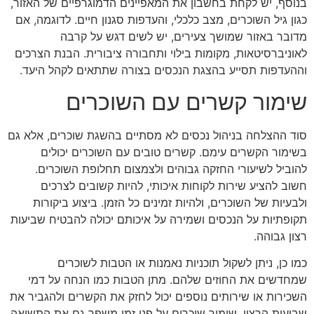
בנוסף, יש לקחת בחשבון את המאפיינים הדמוגרפיים של האזור,
כגון גיל השוכרים, מצב כלכלי, והעדפות סגנון חיים. לדוגמה, אם
מדובר באזור שמושך צעירים, יש לשים דגש על קרבה
לאוניברסיטאות, מקומות בילוי ותחבורה ציבורית. הבנת הצרכים
וההעדפות תסייע בהצגת הנכסים בצורה שתתאים לקהל היעד.
שימור קשרים עם השוכרים
סוד ההצלחה בניהול נכסים לא מסתיים בהשגת שוכרים, אלא גם
בשימור הקשרים עימם. קשרים טובים עם השוכרים יכולים
להוביל לשיעורי החזקה גבוהים ולצמצום תחלופת השוכרים.
חשוב להציע שירות לקוחות איכותי, להיות קשובים לצרכים
ולבעיות של השוכרים, ולהיות זמינים כל הזמן. ביצוע ביקורות
תקופתיות על הנכסים ושמירה על איכותם יכולה להבטיח שביעות
רצון גבוהה.
כמו כן, ניתן לשקול תוכניות נאמנות או הטבות לשוכרים
שמחדשים את החוזים שלהם. מתן הטבות כמו הנחה על דמי
השכירות או שירותים נוספים יכול לחזק את הקשרים ולהגביר את
שביעות הרצון. שימור שוכרים על פני זמן משפר גם את התשואה