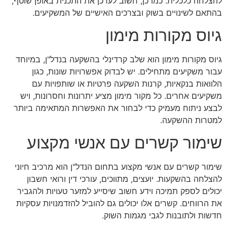
להצלחה כלכלית. כמו כן, חשוב לעדכן את התכנית באופן שוטף,
בהתאם לשינויים בשוק ובצרכים האישיים של המשקיעים.
גיוס מקורות מימון
גיוס מקורות מימון הוא שלב קרדינלי בהשקעה בנדל"ן, במיוחד
עבור משקיעים מתחילים. יש לבדוק אפשרויות שונות, כגון
הלוואות בנקאיות, קרנות השקעה פרטיות או שותפויות עם
משקיעים אחרים. כל מקור מימון מציע יתרונות וחסרונות, ויש
לבצע ניתוח מעמיק כדי לבחור את האפשרות המתאימה ביותר
למטרות ההשקעה.
שימור קשרים עם אנשי מקצוע
שימור קשרים עם אנשי מקצוע בתחום הנדל"ן הוא מרכיב חיוני
להצלחה בהשקעות. יועצים, מתווכים, עורכי דין ורואי חשבון
יכולים לספק תמיכה וידע חשוב שיסייע למזער טעויות ולהגביר
את הרווחים. קשרים אלו יכולים גם להוביל להזדמנויות עסקיות
חדשות ולתובנות לגבי מגמות השוק.