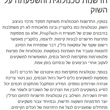
חדשנות טכנולוגית והשפעתה על
השוק
בטוקיו, החדשנות הטכנולוגית משחקת תפקיד מרכזי בעיצוב
השוק. טכנולוגיות כמו בלוקצ'יין ובינה מלאכותית לא רק משתלבות
בהיבטים שונים של תעשיית ה-PropTech, אלא גם מספקות
פתרונות חדשניים לבעיות קיימות. לדוגמה, בלוקצ'יין מאפשר
רישום שקוף של עסקאות נדל"ן, דבר שמפחית את הסיכון
להונאות ומגביר את האמינות בעסקאות. טכנולוגיות אלו מציעות
פלטפורמות מתקדמות לניהול נכסים, המאפשרות למשקיעים
לעקוב אחרי הביצועים של נכסיהם בזמן אמת.
בנוסף, טכנולוגיות מתקדמות כמו אינטרנט של הדברים (IoT)
מספקות למשקיעים כלים לייעול ניהול הנכסים, כגון ניטור צריכת
אנרגיה ושירותים נוספים. המידע המתקבל מהתקנים חכמים יכול
לסייע במשקיעים להבין את הצרכים של השוכרים ולשפר את
חוויית השכירות. השילוב בין טכנולוגיות חדשניות לתחום הנדל"ן
יוצר הזדמנויות השקעה חדשות, ובמיוחד עבור משקיעים
מתחילים שמעוניינים לנצל את היתרונות של הכלים הקיימים.