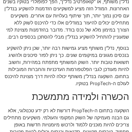
נדל"ן משותף, או "קואופרטיב נדל"ן", הפך לפופולרי בטוקיו בשנים
האחרונות. המודל הזה מציע למשקיעים הזדמנות להשקיע בנדל"ן
עם סיכון נמוך יותר, תוך שיתוף בעלויות עם אחרים. משקיעים
מתחילים יכולים להיעזר במודלים אלו כדי להיכנס לשוק ללא
הצורך במימון מלא של נכס בודד. מדובר בהזדמנות מצוינת למי
שמעוניין להתחיל להשקיע בנדל"ן מבלי להסתכן בכספים רבים.
בנוסף, נדל"ן משותף מציע גמישות רבה יותר, שכן ניתן להשקיע
בנכסים מגוונים במיקומים שונים. כך ניתן לפזר סיכונים ולהשיג
תשואות טובות יותר. השוק המשותף מתפתח במהירות, וחשוב
להיות מעודכן לגבי הפלטפורמות העדכניות והחברות המובילות
בתחום. השקעה בנדל"ן משותף יכולה להיות דרך מצוינת להיכנס
לעולם ה-PropTech בטוקיו.
הכשרה ולמידה מתמשכת
השקעה בתחום ה-PropTech דורשת לא רק ידע טכנולוגי, אלא
גם הבנה מעמיקה של השוק המקומי והעולמי. משקיעים מתחילים
צריכים להיות מוכנים ללמוד ולרכוש מיומנויות חדשות באופן
מתמיד. קורסים מקוונים, סדנאות וכנסים יכולים להיות מקורות