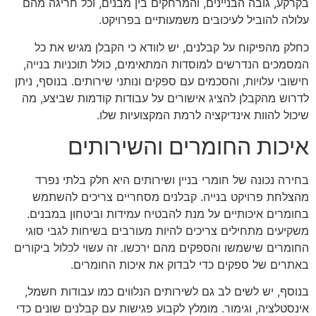
בקרקע, גובה הבניינים, והמרחקים בין מבנים, וכל חריגה מהם
עלולה להוביל לעיכובים משמעותיים בפרויקט.
כחלק מהפיקוח על קבלנים, יש לוודא כי הקבלן מגיש את כל
המסמכים הנדרשים למוסדות המתאימים, כולל תוכניות בנייה,
חישובי עלויות, והסכמים עם ספקים ונותני שירותים. בנוסף, ניתן
לדרוש מהקבלן להציג אישורים על עבודות קודמות שביצע, מה
שיכול להוות אינדיקציה לרמת המקצועיות שלו.
איכות החומרים והשירותים
בחירה נכונה של חומרי בניין ושירותים היא חלק בלתי נפרד
מהצלחת פרויקט בנייה. קבלנים מסחריים צריכים להשתמש
בחומרים איכותיים על מנת להבטיח עמידות וביטחון במבנים.
משקיעים מתחילים צריכים להיות מעורבים בשיחות לגבי סוגי
החומרים שישמשו והספקים מהם ירכשו. זה עשוי לכלול ביקורים
באתרים של ספקים כדי לבדוק את איכות החומרים.
בנוסף, יש לשים לב גם לשירותים הנלווים כמו עבודות חשמל,
אינסטלציה, וגימור. מומלץ לקבוע פגישות עם קבלנים שונים כדי