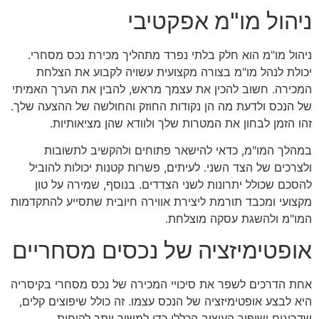
ניהול מו"מ אפקטיבי
ניהול מו"מ הוא חלק בלתי נפרד מתהליך מכירת נכס מסחרי.
יכולת לנהל מו"מ בצורה מקצועית עשויה לקבוע את הצלחת
המכירה. חשוב להכין את עצמך מראש, להבין את הערך האמיתי
של הנכס ולדעת מה הן נקודות החוזק והחולשה של ההצעה שלך.
זהו הזמן לבחון את המטרות שלך ולוודא שהן מציאותיות.
במהלך המו"מ, כדאי להישאר פתוחים ולהקשיב לתשובות
ולצרכים של הצד השני. לעיתים, פשרות קטנות יכולות להוביל
להסכם שכולל יתרונות לשני הצדדים. בנוסף, שמירה על טון
מקצועי ומכבד תורמת ליצירת אווירה חיובית שתסייע להתקדמות
המו"מ ולהשגת עסקה מוצלחת.
אופטימיזציה של נכסים מסחריים
אחת הדרכים לשפר את סיכויי המכירה של נכס מסחרי בקיסריה
היא לבצע אופטימיזציה של הנכס עצמו. זה כולל שיפוצים קלים,
שדרוגים ושיפור העיצוב הכללי כדי למשוך יותר לקוחות