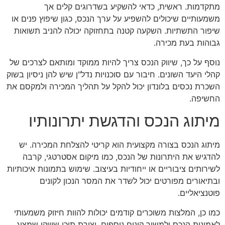
מתקדמות. ראשית, כדאי להשקיע בשדרוגים קלים אך
משמעותיים שיכולים להשפיע על ערך הנכס, כגון שיפוץ פנים או
שיפור התשתיות. השקעה קטנה בתחזוקה יכולה להניב תשואות
גבוהות בעת מכירה.
נוסף על כך, שיווק הנכס צריך להיות ממוקד ומותאם לצרכים של
קהלי היעד השונים. חיבור עם סוכנויות נדל"ן שיש להן ניסיון בשוק
השכרת נכסים בלונדון יכול להקל על תהליך המכירה ולמקסם את
החשיפה.
מיתוג הנכס והדגשת יתרונותיו
מיתוג הנכס בצורה מקצועית הוא קריטי להצלחת המכירה. יש
להדגיש את היתרונות של הנכס, כמו מיקום אסטרטגי, קרבה
לשירותים ציבוריים או ייחודיות בעיצוב. שימוש בתמונות איכותיות
ובתיאורים מפורטים יכול לשדר את המסר הנכון לקונים
פוטנציאליים.
כמו כן, המלצות משוכרים קודמים יכולות להוות חיזוק משמעותי
לאמינות הנכס ולמשוך קונים נוספים. יצירת תוכן שיווקי שמציג