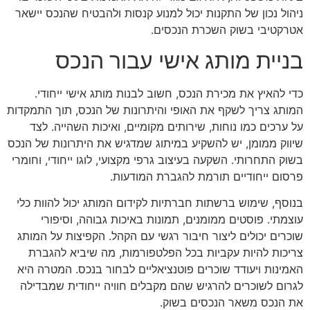
ניהול נכון של התקנות יכול למנוע קנסות ולהבטיח שהנכס יישאר
אטרקטיבי בשוק השכרת הנכסים.
בניית מותג אישי עבור הנכס
כדי להאיץ את מכירת הנכס, חשוב לבנות מותג אישי ייחודי.
המותג צריך לשקף את האופי והיתרונות של הנכס, תוך התמקדות
על ערכים כמו נוחות, שירותים מקומיים, ואיכות השהייה. לצד
שיווק ממומן, יש להשקיע במיתוג שמדגיש את היתרונות של הנכס
בשוק התחרותי. השקעה בעיצוב גרפי מקצועי, לוגו ייחודי, וחומרי
פרסום ייחודיים תורמת להגברת המודעות.
בנוסף, שימוש ברשתות חברתיות לקידום המותג יכול להוות כלי
עוצמתי. פוסטים ממומנים, תמונות באיכות גבוהה, וסיפורי
שוכרים יכולים ליצור חיבור רגשי עם הקהל. הקפיצות על המותג
צריכות להיות עקביות בכל הפלטפורמות, מה שיביא להגברת
האמינות ויעודד שוכרים פוטנציאליים לבחור בנכס. המטרה היא
לגרום לשוכרים להרגיש שהם מקבלים חוויה ייחודית שמבדילה
את הנכס משאר הנכסים בשוק.