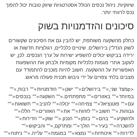
שיווקיות. ניהול נכסים הכולל אסטרטגיות שיווק טובות יכול להפוך
נכס לרווחי יותר.
סיכונים והזדמנויות בשוק
כחלק מהשקעה משותפת, יש להבין גם את הסיכונים שקשורים
לשוק הנדל"ן בירושלים. שינויים כלכליים, רגולציות חדשות או
ירידה בביקוש יכולים להשפיע ישירות על ערך הנכסים. לכן, יש
לעקוב אחרי מגמות כלכליות מקומיות ולבחון את ההשפעות
האפשריות על ההשקעה. חשוב להיות מוכנים להתמודד עם
מצבים בלתי צפויים על ידי גיבוש תכנית פעולה מראש.
<pמצד שני,="" בירושלים="" ישנן="" הזדמנויות="" רבות,=""
במיוחד="" באזורים="" מתפתחים.="" השקעה="" בנכסים=""
עם="" פוטנציאל="" צמיחה="" יכולה="" להניב="" תשואות=""
גבוהות.="" חשוב="" לזהות="" את="" האזורים="" הללו=""
ולהשקיע="" בהם="" בזמן="" הנכון.="" שוק="" הדירות=""
להשכרה="" בעיר="" הולך="" ומתרקם,="" והביקוש=""
לדירות="" איכותיות="" נמצא="" במגמת="" עלייה.="" ניתוח=""