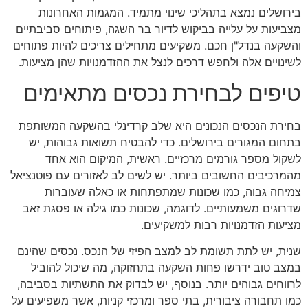
בירושלים נמצא בתהליכי שינוי מתמיד. המגמות האחרונות
מצביעות על עלייה בביקוש לדיור בר השגה, פיתוחים סביבתיים
והשקעה בנדל"ן חכם. משקיעים מתחילים צריכים להיות פתוחים
לשינויים אלה ולחפש דרכים לנצל את ההזדמנויות שהן מציעות.
טיפים לבחירת נכסים מתאימים
בחירת הנכסים הנכונים היא שלב קרדינלי בהשקעה המשותפת
בתחום המגורים בירושלים. כדי להבטיח תשואות גבוהות, יש
לשקול מספר גורמים מרכזיים. ראשית, המיקום הוא אחד
מהמרכיבים החשובים ביותר. יש לשים לב לאזורים עם פוטנציאל
צמיחה גבוה, כמו שכונות שמתפתחות או כאלה שעוברות
שדרוגים משמעותיים. לדוגמה, שכונות כמו גילה או פסגת זאב
מציעות הזדמנויות רבות למשקיעים.
שנית, יש לתת תשומת לב למצב הפיזי של הנכס. נכסים שהינם
במצב טוב ידרשו פחות השקעה בתחזוקה, מה שיכול להוביל
לרווחים גבוהים יותר. בנוסף, יש לבדוק את התשתיות בסביבה,
כמו תחבורה ציבורית, בתי ספר ומרכזי קניות, אשר משפיעים על