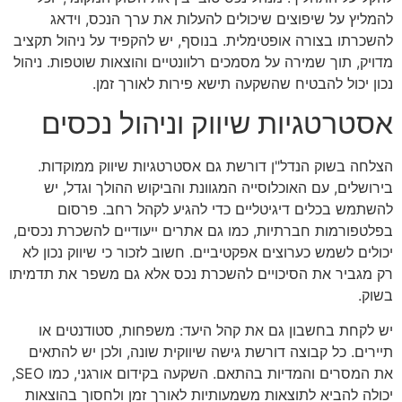
להמליץ על שיפוצים שיכולים להעלות את ערך הנכס, וידאג
להשכרתו בצורה אופטימלית. בנוסף, יש להקפיד על ניהול תקציב
מדויק, תוך שמירה על מסמכים רלוונטיים והוצאות שוטפות. ניהול
נכון יכול להבטיח שהשקעה תישא פירות לאורך זמן.
אסטרטגיות שיווק וניהול נכסים
הצלחה בשוק הנדל"ן דורשת גם אסטרטגיות שיווק ממוקדות.
בירושלים, עם האוכלוסייה המגוונת והביקוש ההולך וגדל, יש
להשתמש בכלים דיגיטליים כדי להגיע לקהל רחב. פרסום
בפלטפורמות חברתיות, כמו גם אתרים ייעודיים להשכרת נכסים,
יכולים לשמש כערוצים אפקטיביים. חשוב לזכור כי שיווק נכון לא
רק מגביר את הסיכויים להשכרת נכס אלא גם משפר את תדמיתו
בשוק.
יש לקחת בחשבון גם את קהל היעד: משפחות, סטודנטים או
תיירים. כל קבוצה דורשת גישה שיווקית שונה, ולכן יש להתאים
את המסרים והמדיות בהתאם. השקעה בקידום אורגני, כמו SEO,
יכולה להביא לתוצאות משמעותיות לאורך זמן ולחסוך בהוצאות