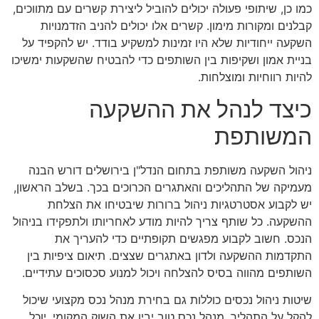
כמו כן, שיתופי פעולה יכולים להוביל ליצירת קשרים עם מתווכים,
קבלנים ומקורות מימון. קשרים אלו יכולים להניב הזדמנויות
השקעה ייחודיות שלא היו זמינות למשקיע בודד. יש להקפיד על
בניית אמון ושקיפות בין השותפים כדי להבטיח שהשקעות ימשיכו
להיות רווחיות ומוצלחות.
כיצד לנהל את ההשקעה
המשותפת
ניהול השקעה משותפת בתחום הנדל"ן בירושלים דורש הבנה
מעמיקה של התהליכים והאתגרים הכרוכים בכך. בשלב הראשון,
יש לקבוע אסטרטגיות ניהול ברורות שיבטיחו את הצלחת
ההשקעה. כל שותף צריך להיות מודע לאחריותו ולתפקידו בניהול
הנכס. חשוב לקבוע מפגשים תקופתיים כדי להעריך את
התקדמות ההשקעה ולדון באתגרים שצצים. תיאום ציפיות בין
השותפים מהווה בסיס להצלחה ויכול למנוע סכסוכים עתידיים.
שיטות ניהול נכסים כוללות גם בחירת מנהל נכס מקצועי שיכול
להקל על התהליך. מנהל נכס טוב יבין את השוק המקומי, יוכל