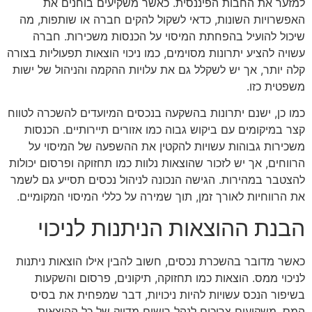
למזער את החבות הפיננסית. כאשר משקיעים בוחנים את
האפשרויות השונות, כדאי לשקול להקים חברה או שותפות, מה
שיכול להועיל בהפחתת המיסוי על הכנסות משכירות. חברה
עשויה להציע יתרונות מסוימים, כמו ניכוי הוצאות תפעוליות בצורה
קלה יותר, אך יש לשקלל גם את עלויות ההקמה והניהול של ישות
משפטית כזו.
כמו כן, ישנם יתרונות בהשקעה בנכסים המיועדים להשכרה לטווח
קצר במיקומים עם ביקוש גבוה כמו אזורים תיירותיים. הכנסות
משכירות גבוהות עשויות להקטין את ההשפעה של המיסוי על
הרווחים, אך יש לזכור שהוצאות נלוות כמו תחזוקה ופרסום יכולות
להצטבר במהירות. הגישה הנכונה לניהול נכסים תסייע גם לשמר
את הרווחיות לאורך זמן, תוך שמירה על כללי המיסוי המקומיים.
הבנת ההוצאות הניתנות לניכוי
כאשר מדובר בהשכרת נכסים, חשוב להבין אילו הוצאות ניתנות
לניכוי ממס. הוצאות כמו תחזוקה, תיקונים, פרסום והשקעות
בשיפור הנכס עשויות להיות ניכויות, דבר שמפחית את בסיס
המס. משקיעים צריכים לנהל רישום מדויק של כל ההוצאות