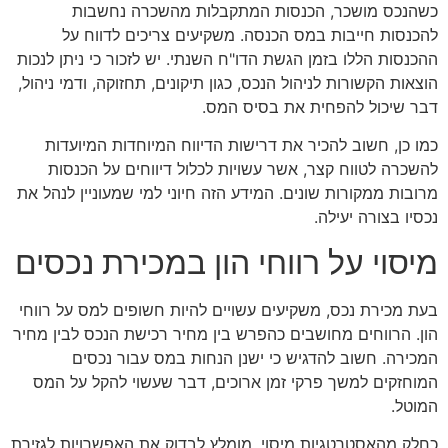
כשהנכס מושכר, הכנסות המתקבלות מהשכרה נחשבות
להכנסות חייבות במס הכנסה. משקיעים צריכים לדווח על
ההכנסות הללו בזמן הגשת הדו"ח השנתי. יש לזכור כי ניתן לנכות
הוצאות הקשורות לניהול הנכס, כגון תיקונים, תחזוקה, ודמי ניהול,
דבר שיכול להפחית את בסיס המס.
כמו כן, חשוב להכיר את דרישות הדיווח המיוחדות המיועדות
להשכרה לטווח קצר, אשר עשויות לכלול דיווחים על הכנסות
מרובות ממקורות שונים. המידע הזה חיוני למי שמעוניין לנהל את
נכסיו בצורה יעילה.
מיסוי על רווחי הון במכירת נכסים
בעת מכירת נכס, משקיעים עשויים להיות חשופים למס על רווחי
הון. הרווחים מחושבים כהפרש בין מחיר רכישת הנכס לבין מחיר
המכירה. חשוב להדגיש כי ישנן הנחות במס עבור נכסים
המוחזקים למשך פרקי זמן ארוכים, דבר שעשוי להקל על המס
המוטל.
כחלק מהאסטרטגיות מיסוי, מומלץ לבדוק את האפשרויות לגזירת