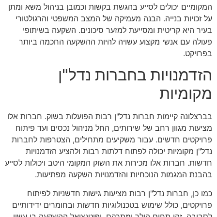
המקומיים יכולים לסייע בהגשת בקשות וכמובן בניהול משא ומתן
על זכויות בנייה. הבנה מעמיקה של המצב המשפטי והרגולטורי
בעיר היא קריטית ומסייעת למזער סיכונים. השקעה בשיתופי
פעולה עם אנשי מקצוע עשויה להיות ההשקעה החכמה ביותר
בפרויקט.
הזדמנויות בחברות נדל"ן
מקומיות
בברצלונה קיימות חברות נדל"ן רבות הפועלות בשוק. חברות אלו
מציעות מגוון רחב של שירותים, החל מניהול נכסים ועד פיתוח
פרויקטים חדשים. עבור משקיעים מתחילים, הצטרפות לחברות
נדל"ן מקומיות יכולה לפתוח דלתות רבות ולהציע הזדמנויות
חדשות. חברות אלו מכירות את השוק המקומי היטב ויכולות לסייע
בהבנת המגמות הנוכחיות והזדמנויות השקעה מפתיעות.
כמו כן, חברות נדל"ן רבות מציעות גישות חדשניות לפיתוח
פרויקטים, כולל שימוש בטכנולוגיות חדשות ובחומרים ידידותיים
לסביבה. זהו תחום הולך ומתרקם, ופוטנציאל ההשקעה בו עשוי