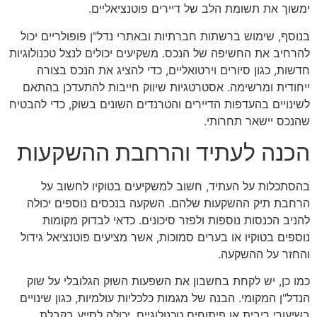
ימשוך את תשומת הלב של דיירים פוטנציאליים.
בנוסף, שימוש ברשתות חברתיות ובאתרי נדל"ן פופולריים יכול
להרחיב את החשיפה של הנכס. משקיעים יכולים לנצל טכנולוגיות
חדשות, כגון סיורים וירטואליים, כדי להציג את הנכס בצורה
ייחודית ומרשימה. אסטרטגיות שיווק חייבות להתעדכן בהתאם
לשינויים בהעדפות הדיירים והטרנדים השונים בשוק, כדי להבטיח
שהנכס יישאר תחרותי.
הכנה לעתיד והרחבת ההשקעות
בהסתכלות על העתיד, חשוב למשקיעים בטוקיו לחשוב על
הרחבת תיק ההשקעות שלהם. השקעה בנכסים נוספים יכולה
להניב הכנסות נוספות ולפזר סיכונים. כדאי לבדוק מקומות
נוספים בטוקיו או בערים סמוכות, אשר מציעים פוטנציאל גידול
והחזר על ההשקעה.
כמו כן, יש לקחת בחשבון את השפעות השוק הגלובלי על שוק
הנדל"ן המקומי. הבנה של מגמות כלכליות עולמיות, כגון שינויים
בשיעורי ריבית או פיתוחים טכנולוגיים, יכולה לסייע בקבלת