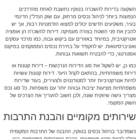
השקעה בדירות להשכרה בטוקיו נחשבת לאחת מהדרכים
הנפוצות ביותר לניהול נכסים מרחוק. עם שוק הנדל"ן הדינמי
בעיר, משקיעים חדשים יכולים למצוא הזדמנויות רבות, אך יש
להבין את פני השטח בצורה מעמיקה. דירות להשכרה הן אופציה
אטרקטיבית, במיוחד באזורים עם ביקוש גבוה, כמו מרכזי עסקים
ואוניברסיטאות. יש להקפיד על בחירת נכסים הממוקמים במיקום
אסטרטגי, כדי להבטיח תשואות גבוהות.
כמו כן, יש לשקול את סוג הדירות הנרכשות – דירות קטנות או
דירות משפחתיות, בהתאם לקהל היעד. דירות קטנות עשויות
להיות אטרקטיביות יותר לסטודנטים ולצעירים, בעוד שדירות
משפחתיות מציעות יציבות גבוהה יותר עם משפחות. כל סוג נכס
מצריך גישה שיווקית שונה, ולכן חשוב להעריך את הצרכים של
השוק המקומי.
שירותים מקומיים והבנת התרבות
כשמדובר בניהול נכסים בטוקיו, ההבנה של התרבות המקומית
יכולה להוות יתרון משמעותי. הכרת השירותים המקומיים, כגון