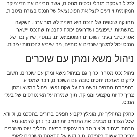
לכלול העסקת מנהלי נכסים מנוסים, אשר מבינים את הדינמיקה
המקומית ויודעים לנצל את הפוטנציאל של הנכס בצורה מיטבית.
תחזוקה שוטפת של הנכס היא חיונית לשימור ערכו. השקעה
בתשתיות, שיפוצים ושדרוגים יכולה להבטיח שהנכס יישאר
אטרקטיבי בעיני השוכרים הפוטנציאליים. בנוסף, שיווק נכון של
הנכס יכול למשוך שוכרים איכותיים, מה שיביא להכנסות יציבות.
ניהול משא ומתן עם שוכרים
ניהול נכס מסחרי כרוך גם בניהול משא ומתן עם שוכרים. חשוב
להקים מערכת יחסים טובה עם השוכרים, דבר שמסייע
בהפחתת מתחים ובשמירה על שקט נפשי. ניהול המשא ומתן
צריך להיות מקצועי וממוקד, תוך שמירה על האינטרסים של בעלי
הנכס.
כחלק מתהליך זה, מומלץ לקבוע תנאים ברורים בהסכמים, ולוודא
שכל הצדדים מבינים את התחייבויותיהם. כך ניתן להימנע מאי
הבנות בעתיד וליצור סביבה עסקית בריאה. תהליך גיוס השוכרים
צריך להיעשות בקפידה, תוך דגש על התאמת השוכרים לאופי