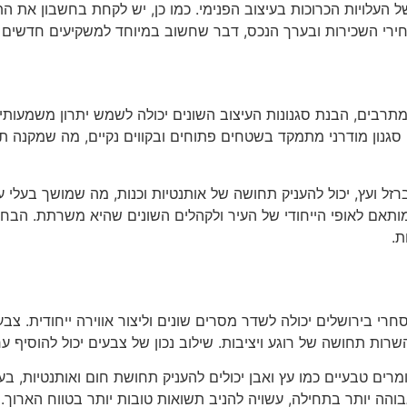
עלויות הכרוכות בעיצוב הפנימי. כמו כן, יש לקחת בחשבון את התש
מחירי השכירות ובערך הנכס, דבר שחשוב במיוחד למשקיעים חדשים 
רבים, הבנת סגנונות העיצוב השונים יכולה לשמש יתרון משמעותי. ק
, סגנון מודרני מתמקד בשטחים פתוחים ובקווים נקיים, מה שמקנה ת
רזל ועץ, יכול להעניק תחושה של אותנטיות וכנות, מה שמושך בעלי 
מותאם לאופי הייחודי של העיר ולקהלים השונים שהיא משרתת. הבחי
ת.
י בירושלים יכולה לשדר מסרים שונים וליצור אווירה ייחודית. צבעי
להשרות תחושה של רוגע ויציבות. שילוב נכון של צבעים יכול להוסיף ע
ם טבעיים כמו עץ ואבן יכולים להעניק תחושת חום ואותנטיות, בעוד 
בוהה יותר בתחילה, עשויה להניב תשואות טובות יותר בטווח הארו