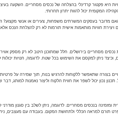
ויות היא פקטור קרדינלי בהצלחה של נכסים מסחריים. השקעה בעיצ
הילה המקומית יכול להוות יתרון תחרותי.
האם מדובר בעסקים המשרתים משפחות, צעירים או אנשי מקצוע? הת
ים ויצירת חוויות מותאמות אישית תורמות לא רק להצלחת הנכס אלא
ת נכסים מסחריים בירושלים. חלל שמתוכנן היטב לא רק מספק אוויר
 וכיצד ניתן למקסם את השימוש בכל שטח. לדוגמה, חנויות יכולות
רטיים בצורה שתאפשר ללקוחות להרגיש בנוח, תוך שמירה על פרטיות ה
כנון נכון יכול לשפר את חווית הלקוח וליצור נאמנות למותג, דבר שי
יחודית ומזמינה בנכסים מסחריים. לדוגמה, ניתן לשלב בין סגנון מודר
ל פרט תורם למראה הכללי ולתחושת המקום. בעבודה עם מעצבים, נית