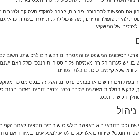
ן את הנגישות לתחבורה ציבורית, קרבה למוקדי תעסוקה ולשירותים ח
נוטות להיות פופולריות יותר, מה שיכול להקנות יתרון בעתיד. כדאי
 לצרכים של המשקיע.
פרטי הסיכונים המשפטיים והמסחריים הקשורים לרכישתו. חשוב לבד
ו. יש לערוך חקירה מעמיקה על היסטוריית הנכס, כולל האם ישנם ח
וודא שלא קיימים סיכונים בלתי צפויים.
ובר בפיתוחים חדשים או בבתים פרטיים. השקעה בנכס ממוכר מפוקפ
רך, לבקש המלצות מאנשים שכבר רכשו נכסים דומים באזור. הבנת כל
מהלך רכישת הנכס.
ניהול
 נכס בדובאי הוא האפשרות לגייס שירותים נוספים לאחר הקנייה. ה
שכרת הנכס? שירותים אלו יכולים לסייע למשקיעים, במיוחד אם מד