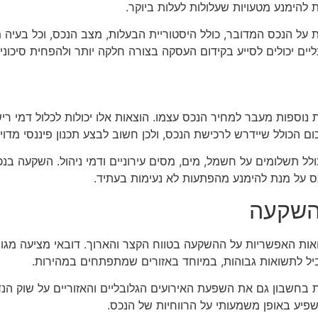
להימנע מטעויות שעלולות לעלות ביוקר.
 על הנכס המדובר, כולל היסטוריית הבעלות, מצב הנכס, וכל בעיה
ים יכולים לסייע בקידום העסקה בצורה חלקה יותר ולהפחית סיכונים
וספות מעבר למחיר הנכס עצמו. הוצאות אלו יכולות לכלול דמי רישום
כום הכולל שיידרש לרכישת הנכס, ולכן חשוב לבצע תכנון פיננסי מדו
ולל תשלומים על חשמל, מים, מסים עירוניים ודמי ניהול. השקעה בנ
נכס על מנת להימנע מהפתעות לא נעימות בעתיד.
ההשקעה
ואות האפשריות על ההשקעה בטווח הקצר והארוך. דובאי מציעה מגוו
הוביל לתשואות גבוהות, במיוחד באזורים שמתפתחים במהירות.
שבון גם את השפעת האירועים הגלובליים והאזוריים על שוק הנדל"ן
השפיע באופן משמעותי על הרווחיות של הנכס.