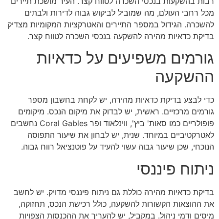
רבות בהשקעות בנכסי השכרה לטווח קצר. העיר מושכת תיירים
מכל רחבי העולם, מה שמוביל לביקוש גבוה לדירות ולבתים
להשכרה. הגידול במספר התיירים והאטרקציות המקומיות מצדיק
בדיקת כדאיות מהירה להשקעה בנכסי השכרה לטווח קצר.
גורמים משפיעים על כדאיות
ההשקעה
כדי לבצע בדיקת כדאיות מהירה, יש לקחת בחשבון מספר
גורמים מרכזיים. ראשית, יש לבדוק את מיקום הנכס. מיקומים
פופולריים כמו סאות' ביץ', ווינלאוד ופר Coral Gables נחשבים
לאטרקטיביים במיוחד. שנית, יש לבחון את שיעור התפוסה
הנוכחי, שכן שיעור גבוה עשוי להעיד על פוטנציאל רווח גבוה.
ניתוח פיננסי
בדיקת כדאיות מהירה כוללת גם ניתוח פיננסי מדויק. יש לחשב
את ההוצאות הקשורות להשקעה, כולל רכישת הנכס, תחזוקה,
מיסים ודמי ניהול. במקביל, יש להעריך את ההכנסות הצפויות