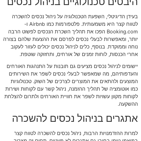
היבטים טכנולוגיים בניהול נכסים
בעידן הדיגיטלי, השפעת הטכנולוגיה על ניהול נכסים להשכרה
לטווח קצר היא משמעותית. פלטפורמות כמו Airbnb ו-
Booking.com הפכו את תהליך השכרת הנכסים לפשוט הרבה
יותר, ומאפשרות לבעלי נכסים לפרסם את ההצעות שלהם בצורה
נוחה וממוקדת. בנוסף, כלים לניהול נכסים יכולים לעזור לעקוב
אחרי הכנסות, לוחות זמנים של אורחים, ותחזוקה שוטפת.
יישומים לניהול נכסים מציעים גם תובנות על התנהגות האורחים
והעדפותיהם, מה שמאפשר לבעלי נכסים לשפר את השירותים
המוצעים ולהתאים את המוצרים לצרכים של השוק. טכנולוגיות
כמו אוטומציה של תהליך ההזמנה, ניהול קשר עם לקוחות ושירות
לקוחות מקוון עשויות לשפר את חוויית האורחים ולתרום להצלחת
ההשקעה.
אתגרים בניהול נכסים להשכרה
למרות ההזדמנויות הרבות, ניהול נכסים להשכרה לטווח קצר
במיאמי טומן בחובו גם אתגרים לא מעטים. תחום זה מצריך