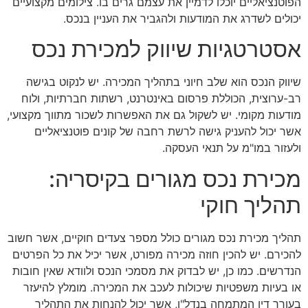
הפוטנציאליים יוכלו לדמיין את עצמם גרים בו. צילומים מקצועיים
יכולים לשדרג את המודעות ולהגביר את העניין בנכס.
אסטרטגיות שיווק למכירת נכס
שיווק הנכס הוא שלב חיוני בתהליך המכירה. יש לנקוט בגישה
רב-ערוצית, הכוללת פרסום באינטרנט, רשתות חברתיות, ולוח
מודעות מקומי. יש לשקול גם את האפשרות לשכור מתווך מקצועי,
אשר יכול להעניק גישה לרשת רחבה של קונים פוטנציאליים
ולעזור במו"מ על תנאי העסקה.
מכירת נכס מגורים בקיסריה:
תהליך חוקי
תהליך מכירת נכס מגורים כולל מספר צעדים חוקיים, אשר חשוב
להכירם. יש להכין חוזה מכירה מפורט, אשר יכיל את כל הפרטים
הנדרשים. כמו כן, יש לבדוק את מסמכי הנכס ולוודא שאין חובות
או בעיות משפטיות שיכולות לעכב את המכירה. מומלץ להיעזר
בעורך דין המתמחה בנדל"ן, אשר יכול להנחות את התהליך