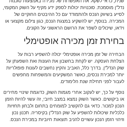
שנית, כדאי לשקול את האפשרות של מכירה באמצעות סוכנות
נדל"ן מוסמכת. סוכנויות יכולות לספק ידע מקיף על השוק המקומי,
לסייע בשיווק הנכס ולהתמודד עם כל ההיבטים החוקיים של
המכירה. בנוסף, יש להשקיע במצגת הנכס, כגון צילום מקצועי או
וידאו, שיכולים לשפר את הרושם הראשוני על הקונים.
בחירת זמן מכירה אופטימלי
הבחירה של זמן מכירה אופטימלי יכולה להשפיע רבות על
הצלחת העסקה. יש לקחת בחשבון את העונות ואת השפעתן על
שוק הנדל"ן. בדרך כלל, האביב והקיץ נחשבים לעונות פופולריות
יותר למכירת נכסים, כאשר המשקיעים והמשפחות מחפשים
לעבור לפני תחילת שנת הלימודים.
נוסף על כך, יש לעקוב אחרי מגמות השוק, כדוגמת שינויי מחירים
או ביקושים. כאשר השוק נמצא במצב חיובי, זה עשוי להיות הזמן
הנכון למכור. כדאי גם להקשיב למומחים בתחום ולבחון תחזיות
כלכליות שיכולות להשפיע על שוק הנדל"ן בקיסריה. תכנון נכון
וזיהוי הזמן הנכון עשויים להניב תוצאות חיוביות במכירת הנכס.