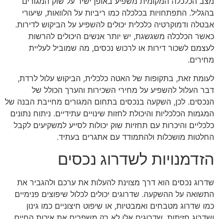
מצב הכלכלה המקומית משפיע באופן ישיר על שוק המגורים
בהגליל. התפתחויות בכלכלה כמו ריביות על הלוואות, שיעורי
אבטלה ודמוקרטיה כלכלית יכולים להשפיע על הביקוש לדירות.
כאשר הכלכלה משגשגת, יש יותר אנשים היכולים להרשות
לעצמם לשכור דירות או לרכוש נכסים, מה שמוביל לעליית
מחירים.
לעומת זאת, בתקופות של האטה כלכלית, הביקוש עלול לרדת,
דבר העלול להשפיע על מחירי השכירות והערך הכולל של
הנכסים. לכן, השקעה בנכסים בתחום המגורים מחייבת הבנה של
המגמות הכלכליות והיכולת לחזות שינויים עתידיים. ניתוח נתונים
כלכליים והיכרות עם תחזיות שוק יכולות לסייע למשקיעים לקבל
החלטות מושכלות ולהתמודד עם אתגרים בעתיד.
הזדמנויות לשדרוג נכסים
שדרוג נכסים הוא דרך מצוינת להעלות את ערכם ולהגביר את
התשואה על ההשקעה. שדרוגים יכולים לכלול שיפוצים פנימיים
כמו שדרוג מטבחים ואמבטיות, או שיפוט חיצוניים כמו גינון
ושדרוג חזיתות. שדרוגים אלו לא רק משפרים את איכות החיים