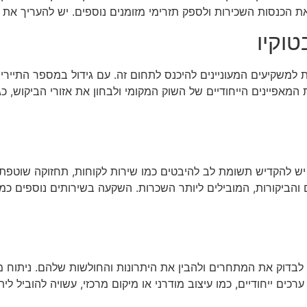
את הכנסות השכירות ולספק תזרימי מזומנים נוספים. יש להעריך את
וקיו
 למשקיעים המעוניינים להיכנס לתחום זה. עם גידול במספר התיירי
מאפיינים הייחודיים של השוק המקומי ולבחון את אזורי הביקוש, כגון
בטוקיו מצ requires תכנון מוקפד. יש להקדיש תשומת לב להיבטים כמו שירות לקוחות, 
הביקורות, המובילים ליותר השכרות. השקעה בשירותים נוספים כמו נ
 לבדוק את המתחרים ולהבין את היתרונות והחולשות שלהם. ניתוח 
ם ייחודיים, כמו עיצוב מודרני או מיקום מרכזי, עשויה להוביל ליתר