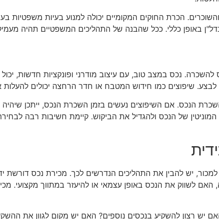
והשוכרים. הכרת החוקים המקומיים יכולה למנוע בעיות משפטיות בע
ל"ן באופן כללי. ככל שהבנה של התהליכים המשפטיים תהיה מעמיקה 
שכרה. נכס במצב טוב, עם עיצוב מודרני ופונקציות חדשות, יכול 
ש לבצע. שיפוצים כמו חידוש המטבח או חדר הרחצה יכולים להעלות 
רת הנכס. אם השיפוצים נעשים בזמן השכרת הנכס, ייתכן שיהיה צו
 המוניטין של הנכס ולהגדיל את הביקוש. קיימת חשיבות רבה לבחירת
דית
ור, יש להבין את התהליכים הנדרשים לכך. מכירת נכס דורשת ידע 
אם לשווק את הנכס באופן עצמאי או להיעזר במתווך מקצועי. מכירה 
יש רצון להשקיע בנכסים נוספים? האם יש מקום לגוון את ההשקעות? 