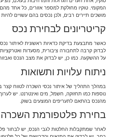
טוקיו, אחת הערים הגדולות והמרהיבות בעולם, מציע
המקומי. טוקיו מחולקת למספר אזורים, כל אחד מהם בע
מושכים תיירים רבים, ולכן נכסים בהם עשויים להיות ב
קריטריונים לבחירת נכס
כאשר מתבצעת בדיקת כדאיות ראשונית לאיתור נכס ה
לבדוק קרבה לתחבורה ציבורית, מסעדות ואטרקציות 
על ההשקעה. כמו כן, יש לבדוק את מצב הנכס ואבזורו,
ניתוח עלויות ותשואות
במהלך התהליך של איתור נכסי השכרה לטווח קצר בטו
נוספות כמו תחזוקה, חשמל, מים ואינטרנט. יש לערוך
מהנכס בהתאם לתעריפים המוצעים בשוק.
בחירת פלטפורמת השכרה
רחב. יש לבדוק את התנאים והדרישות של כל פלטפורמ