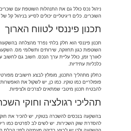
ניהול נכס כולל גם את התנהלות השוטפת עם שוכרים,
השוכרים. כלים דיגיטליים יכולים לסייע בניהול קל ש
תכנון פיננסי לטווח הארוך
תכנון פיננסי הוא חלק בלתי נפרד מהצלחה בהשקעות
השוטפות כגון תחזוקה, שירותים ותשלומי מס. השקעה
לאורך זמן, כולל עליית ערך הנכס. חשוב גם לחשוב ע
כלכליות עתידיות.
כחלק מתהליך התכנון, מומלץ לבצע חישובים מפורטים
פופולריים כמו טוקיו. כמו כן, יש לשקול את האפשרות
להבטיח תכנון מיטבי שמתאים לצרכים ולציפיות.
תהליכי רגולציה וחוקי השכר
בהשקעה בנכסים להשכרה בטוקיו, יש להכיר את חוקי ה
להסדרת שוק השכירות. יש לשים לב לפרטים כמו רישיו
ההשקעה ולכן יש לבצע בדיקה מעמיקה לפני קבלת ה