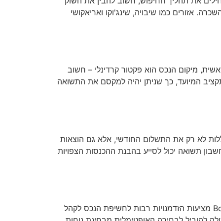
חילים את תהליך החיפוש, חשוב להבין את השוק
רה. אזורים כמו שיבויה, שינג'וקו ואריאקושי
ית, מיקום הנכס הוא פקטור קרדינלי – חשוב
תקציב המיועד, כך שניתן יהיה למקסם את התשואה
ללות לא רק את התשלום החודשי, אלא גם הוצאות
חשבון תשואה יכול לסייע בהבנת ההכנסות הצפויות
לאחר שמתקבלות החלטות לגבי הנכס, יש לבחור פלטפורמת השכרה מתאימה. פלטפורמות כמו Airbnb או Booking.com מציעות הזדמנויות רבות לחשיפת הנכס לקהל
לה להוביל לבחירה האופטימלית מבחינת נוחות,