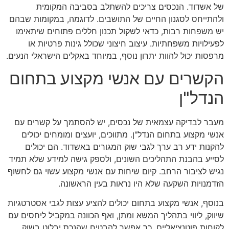
של אשדוד. הנכסים צריכים להשתלב בסביבה המקומית
ולהתייחס לסגנון החיים של התושבים. לדוגמה, במקומות שבהם
יש משפחות רבות, כדאי לשקול תכנון חללים פתוחים שיתאימו
לפעילויות משפחתיות. עיצוב חיצוני שכולל גינות פרטיות או
מרפסות יכול להוות יתרון נוסף, במיוחד באקלים הישראלי הנעים.
הקשרים עם אנשי מקצוע בתחום
הנדל"ן
מעבר לבדיקה עצמאית של נכסים, יש להסתמך על קשרים עם
אנשי מקצוע בתחום הנדל"ן. מתווכים, יועצים ומומחים יכולים
להקנות ידע רב ערך לגבי שוק המגורים באשדוד. הם יכולים
לסייע בהבנת התהליכים השונים, ולספק גישה למידע שלא תמיד
נגיש לציבור הרחב. קיום שיחות עם אנשי מקצוע עשוי גם לחשוף
הזדמנויות השקעה שלא היו נראות בעין הראשונה.
בנוסף, אנשי מקצוע בתחום יכולים להציע עצות לגבי אסטרטגיות
שיווק, ליווי בתהליך המשא ומתן, ואף הכוונה במקביל ליחסים עם
לקוחות פוטנציאליים. כך אפשר להבטיח שהנכס יבלוט בשוק