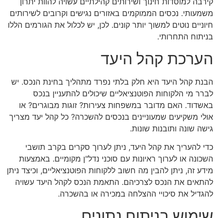
קירבה למוסדות חינוך ושירותים קהילתיים עשויה להוות יתרון
משמעותי. נכסים הממוקמים באזורים נגישים וקרובים לשירותים
חיוניים נוטים למשוך יותר קונים. לכן, יש לכלול את הגורמים הללו
בניתוח התחרותי.
הערכת קהל היעד
הבנת קהל היעד היא חלק בלתי נפרד מתהליך בחינת הנכס. יש
לברר מי הלקוחות הפוטנציאליים שיכולים להתעניין בנכס
באשדוד. האם מדובר במשפחות צעירות? זוגות מבוגרים? או
אולי משקיעים שמעוניינים בנכסים להשכרה? כל קהל יעד מצריך
גישה שונה ותובנות שונות.
כדי להעריך את קהל היעד, ניתן לערוך סקרים בקרב תושבי
השכונה או לערוך ראיונות עם סוכני נדל"ן מקומיים. באמצעות
מידע זה, ניתן להבין מה חשוב ללקוחות הפוטנציאליים, וכיצד ניתן
להתאים את הנכס לצרכיהם. התאמת הנכס לקהל היעד עשויה
להגדיל את סיכויי ההצלחה במכירה או בהשכרה.
שימוש בניתוח נתונים