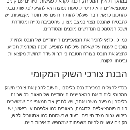
במהלך תהליך המכירה, הכנה לקראת פגישות וסיורים עם קונים
פוטנציאליים היא קריטית. טעות נפוצה היא להגיע לפגישות מבלי
להתכונן כראוי, דבר שעלול להותיר רושם של חוסר מקצועיות. יש
להבטיח שהנכס מצוי במצב מצוין, שהסביבה נקייה ומסודרת,
ושכל המסמכים הנדרשים מוכנים ומסודרים.
כמו כן, כדאי להכיר את המאפיינים הייחודיים של הנכס ולהיות
מוכנים לענות על שאלות שיכולות להופיע. הכנה מוקדמת תסייע
להציג את הנכס בצורה הטובה ביותר ולשדר תחושת מקצועיות
וביטחון לקונה.
הבנת צורכי השוק המקומי
בכדי להצליח במכירת נכס בליסבון, חשוב להבין את צורכי השוק
המקומי ולזהות את המאפיינים הייחודיים של האזור. כל שכונה
בליסבון מציעה משהו אחר, ויש להבין את המאפיינים שמושכים
קונים פוטנציאליים. לדוגמה, באזורים כמו אלפמה או ביאוש, יש
ביקוש גבוה מצד תיירים, בעוד שבשכונות כמו אסטוריל ולקש,
הקונים עשויים להיות משפחות שמחפשות איכות חיים.