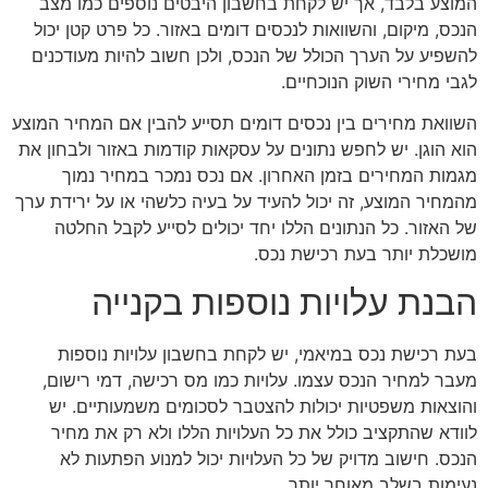
המוצע בלבד, אך יש לקחת בחשבון היבטים נוספים כמו מצב
הנכס, מיקום, והשוואות לנכסים דומים באזור. כל פרט קטן יכול
להשפיע על הערך הכולל של הנכס, ולכן חשוב להיות מעודכנים
לגבי מחירי השוק הנוכחיים.
השוואת מחירים בין נכסים דומים תסייע להבין אם המחיר המוצע
הוא הוגן. יש לחפש נתונים על עסקאות קודמות באזור ולבחון את
מגמות המחירים בזמן האחרון. אם נכס נמכר במחיר נמוך
מהמחיר המוצע, זה יכול להעיד על בעיה כלשהי או על ירידת ערך
של האזור. כל הנתונים הללו יחד יכולים לסייע לקבל החלטה
מושכלת יותר בעת רכישת נכס.
הבנת עלויות נוספות בקנייה
בעת רכישת נכס במיאמי, יש לקחת בחשבון עלויות נוספות
מעבר למחיר הנכס עצמו. עלויות כמו מס רכישה, דמי רישום,
והוצאות משפטיות יכולות להצטבר לסכומים משמעותיים. יש
לוודא שהתקציב כולל את כל העלויות הללו ולא רק את מחיר
הנכס. חישוב מדויק של כל העלויות יכול למנוע הפתעות לא
נעימות בשלב מאוחר יותר.