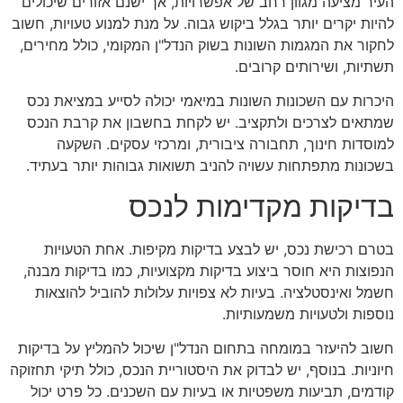
העיר מציעה מגוון רחב של אפשרויות, אך ישנם אזורים שיכולים
להיות יקרים יותר בגלל ביקוש גבוה. על מנת למנוע טעויות, חשוב
לחקור את המגמות השונות בשוק הנדל"ן המקומי, כולל מחירים,
תשתיות, ושירותים קרובים.
היכרות עם השכונות השונות במיאמי יכולה לסייע במציאת נכס
שמתאים לצרכים ולתקציב. יש לקחת בחשבון את קרבת הנכס
למוסדות חינוך, תחבורה ציבורית, ומרכזי עסקים. השקעה
בשכונות מתפתחות עשויה להניב תשואות גבוהות יותר בעתיד.
בדיקות מקדימות לנכס
בטרם רכישת נכס, יש לבצע בדיקות מקיפות. אחת הטעויות
הנפוצות היא חוסר ביצוע בדיקות מקצועיות, כמו בדיקות מבנה,
חשמל ואינסטלציה. בעיות לא צפויות עלולות להוביל להוצאות
נוספות ולטעויות משמעותיות.
חשוב להיעזר במומחה בתחום הנדל"ן שיכול להמליץ על בדיקות
חיוניות. בנוסף, יש לבדוק את היסטוריית הנכס, כולל תיקי תחזוקה
קודמים, תביעות משפטיות או בעיות עם השכנים. כל פרט יכול