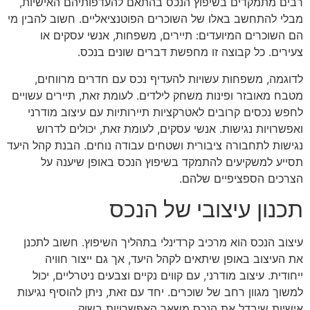
רבים מתמקדים בשיפוץ הנכס בהתאם להעדפותיהם האישיות,
מבלי להתחשב באלו של השוכרים הפוטנציאליים. חשוב להבין מי
הם השוכרים המיועדים: תיירים, משפחות, אנשי עסקים או
צעירים. כל קבוצה זו מחפשת דברים שונים בנכס.
לדוגמה, משפחות עשויות להעדיף נכס עם חדרים מרווחים,
מטבח מאובזר ופינות משחק לילדים. לעומת זאת, תיירים עשויים
לחפש נכסים קרובים לאטרקציות תיירותיות עם עיצוב מודרני
ואפשרויות נגישות. אנשי עסקים, לעומת זאת, יכולים לדרוש
נגישות לתחבורה ציבורית ושטחים עבודה נוחים. הבנת קהל היעד
תסייע למשקיעים להתמקד בשיפוץ הנכס באופן שיענה על
הצרכים הספציפיים שלהם.
תכנון עיצובי של הנכס
עיצוב הנכס הוא מרכיב קרדינלי בתהליך השיפוץ. חשוב לתכנן
את העיצוב באופן שיתאים לקהל היעד, אך גם ייצור חוויה
ייחודית. עיצוב מודרני, עם קווים נקיים וצבעים ניטרליים, יכול
למשוך מגוון רחב של שוכרים. יחד עם זאת, ניתן להוסיף נגיעות
אישיות שיבדל את הנכס משאר האפשרויות בשוק.