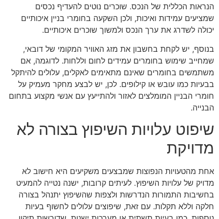
הנראות הכללית של הנכס. שוכרים נוטים להעדיף נכסים
שמציעים עמידות ואיכות, ולכן השקעה בחומרי בניין איכותיים
יכולה לשדרג את ערך הנכס ולמשוך שוכרים איכותיים.
בנוסף, יש לקחת בחשבון את מזג האוויר המקומי של דובאי,
שמחייב שימוש בחומרים עמידים לחום וללחות. לדוגמה, אם
משתמשים בחומרים שאינם מתאימים לאקלים, עלולים להיתקל
בבעיות כמו עובש או קילופים. לכן, יש לבצע מחקר מעמיק על
חומרי הבניין המומלצים לאזור ולהתייעץ עם אנשי מקצוע בתחום
הבנייה.
שיפוט עלויות השיפוץ בצורה לא
מדויקת
אחת מהטעויות הנפוצות שמבצעים משקיעים היא חישוב לא
מדויק של עלויות השיפוץ. לעיתים קרובות, ישנה נטייה להמעיט
בחשיבות התמורות הנדרשות ולצפות שהשיפוץ יתנהל בצורה
חלקה וללא תקלות. עם זאת, שיפוצים עלולים לחשוף בעיות
נוספות, כמו בעיות תשתית או מערכות ישנות, שדורשות תיקון