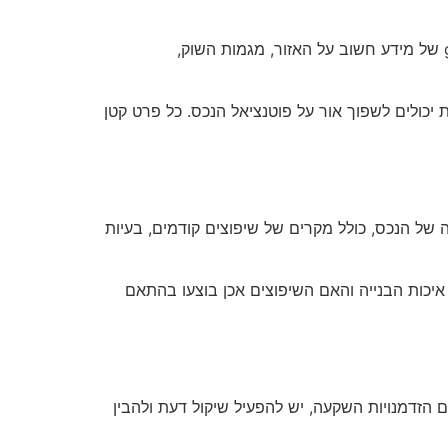
בעת חיפוש נכס מגורים בבאר שבע, חשוב לבצע הכנה יסודית לפני שמבצעים ניתוח מעמיק. הכנה זו כוללת א gathering של מידע חשוב על האזור, מגמות השוק,
יכולים לשפוך אור על פוטנציאל הנכס. כל פרט קטן
של הנכס, כולל מקרים של שיפוצים קודמים, בעיות
 איכות הבנייה והאם השיפוצים אכן בוצעו בהתאם
הזדמנויות השקעה, יש להפעיל שיקול דעת ולהבין