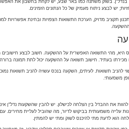
 בנדל"ן. בשוק משתנה כמו באר שבע, יש לקחת בחשבון את האפשרות
ות; יש לבצע ניתוח מעמיק של כל הנתונים הזמינים.
כנון תקציב מדויק, הערכת התשואות הצפויות ובחינת אפשרויות למכ
ההשקעה.
עה
 היא, מהי התשואה האפשרית על ההשקעה. חשוב לבצע חישובים מדו
מכירתו בעתיד. חישוב תשואה על ההשקעה יכול לתת תמונה ברורה 
י להניב תשואות. לעיתים, השקעה בנכס עשויה להניב תשואות נמוכ
ופן משמעותי.
להוות את ההבדל בין הצלחה לכישלון. יש להבין שהשקעות נדל"ן אינ
נות עלייה משמעותית בביקוש לדיור, מה שהוביל לעליית מחירים. ע
ה הוא לדעת מתי להיכנס לשוק ומתי יש להמתין.