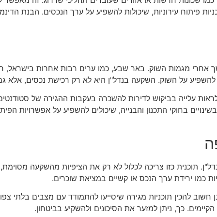
 שכונות חדשות או אזורים שעוברים תהליכי שדרוג. זה מאפשר לנצ
יות פיתוח עירוניות, שיכולות להשפיע על ערך הנכסים. הבנת הדינ
אחרי מגמות השוק. באר שבע, כמו ערים רבות אחרות בישראל, חווה ש
וי להשפיע על השוק. השקעה בנדל"ן היא לא רק רכישת נכסים, אלא 
ראות עלייה בביקוש לדירות להשכרה בעקבות ההגירה של סטודנטים 
ינויים בחוקי התכנון והבנייה, שיכולים להשפיע על אפשרויות הפית
ה
ל"ן. תוכנית כזו צריכה לכלול לא רק את הציפיות מהשקעה מסוימת, 
ת כמו ירידת ערך הנכס או קשיים במציאת שוכרים.
חשוב להכין תוכניות מגירה שיסייעו להתמודד עם מצבים בלתי צפויים
יימים. כך, ניתן למזער את הסיכונים ולהשקיע בביטחון.