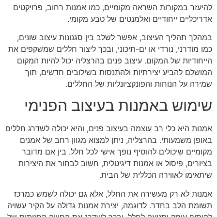
להיעזר במקורות השראה מקומיים, כמו אמנות רחוב, פרויקטים
אדריכליים ייחודיים ואלמנטים של טבע מקומי.
במהלך תהליך העיצוב, אפשר לשלב בין סגנונות עיצוב שונים,
כמו מודרני, נורדי או ים-תיכוני, ובכך ליצור חללים שמשקפים את
הייחודיות של המקום. עיצוב פנים בהרצליה יכול להיות המקום
המושלם להביע יצירתיות ולהתנסות בשילובים חדשים, תוך
שמירה על הנוחות והפונקציונליות של החללים.
שימוש באמנות בעיצוב הפנימי
אמנות היא כלי רב עוצמה בעיצוב פנים, והיא יכולה לשדרג חללים
באופן משמעותי. בהרצליה, ניתן למצוא מגוון רחב של אמנים
מקומיים שיכולים להוסיף נופך אישי לכל חלל. בין אם מדובר
בציורים, פיסול או אמנות דיגיטלית, חשוב לבחור את היצירות
שיתאימו לאווירה הכללית של הבית.
אמנות לא רק מעשירה את החלל, אלא גם יכולה לשמש כמרכז
תשומת הלב בחדר. לדוגמה, יצירת אמנות גדולה על הקיר עשויה
להוסיף עומק ותנועה לחלל, ובכך לשדרג את החוויה החזותית של