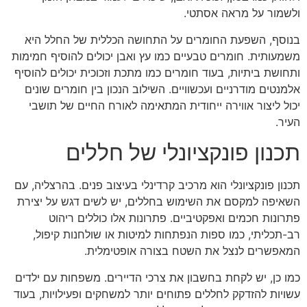
ולשמור על מראה אסתטי.
בנוסף, השפעת החומרים על התחושה הכללית של החלל היא
משמעותית. חומרים טבעיים כמו עץ ואבן יכולים להוסיף חמימות
ותחושת ביתיות, בעוד חומרים כמו מתכת וזכוכית יכולים להוסיף
אלמנטים מודרניים ועכשוויים. השילוב הנכון בין חומרים שונים
יכול ליצור אווירה ייחודית המתאימה לאורח החיים של תושבי
העיר.
תכנון פונקציונלי של חללים
תכנון פונקציונלי הוא מרכיב קרדינלי בעיצוב פנים. בהרצליה, עם
השאיפה למקסם את השימוש בחללים, יש לשים דגש על יצירת
פתרונות חכמים ואפקטיביים. פתרונות אלו כוללים ריהוט
רב-תכליתי, כמו ספות הנפתחות למיטות או שולחנות קיפול,
המאפשרים לנצל את השטח בצורה אופטימלית.
כמו כן, יש לקחת בחשבון את צרכי הדיירים. משפחות עם ילדים
עשויות להזדקק לחללים פתוחים יותר למשחקים ופעילויות, בעוד