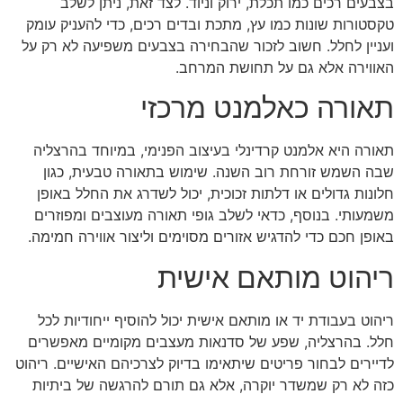
בצבעים רכים כמו תכלת, ירוק וניוד. לצד זאת, ניתן לשלב
טקסטורות שונות כמו עץ, מתכת ובדים רכים, כדי להעניק עומק
ועניין לחלל. חשוב לזכור שהבחירה בצבעים משפיעה לא רק על
האווירה אלא גם על תחושת המרחב.
תאורה כאלמנט מרכזי
תאורה היא אלמנט קרדינלי בעיצוב הפנימי, במיוחד בהרצליה
שבה השמש זורחת רוב השנה. שימוש בתאורה טבעית, כגון
חלונות גדולים או דלתות זכוכית, יכול לשדרג את החלל באופן
משמעותי. בנוסף, כדאי לשלב גופי תאורה מעוצבים ומפוזרים
באופן חכם כדי להדגיש אזורים מסוימים וליצור אווירה חמימה.
ריהוט מותאם אישית
ריהוט בעבודת יד או מותאם אישית יכול להוסיף ייחודיות לכל
חלל. בהרצליה, שפע של סדנאות מעצבים מקומיים מאפשרים
לדיירים לבחור פריטים שיתאימו בדיוק לצרכיהם האישיים. ריהוט
כזה לא רק שמשדר יוקרה, אלא גם תורם להרגשה של ביתיות