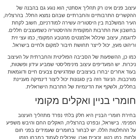
עיצוב פנים אינו רק תהליך אסתטי; הוא נוגע גם בהבנה של
ההקשרים התרבותיים והחברתיים שבהם נמצא החלל. בהרצליה,
העיר המשלבת בין היסטוריה עשירה למודרניזם, חשוב לקחת
בחשבון את התרבות המקומית וההיסטוריה כשמעצבים חללים.
לדוגמה, עיצוב שיכלול אלמנטים מהטבע המקומי, כמו עצי זית
וריהוט מעץ, יכול לייצר תחושת חיבור למקום ולחיים בישראל.
כמו כן, ההשפעות של הסביבה הפוליטית והחברתית על העיצוב
ניכרות. יש המעדיפים עיצוב מינימליסטי שמביע עידון ופשטות,
בעוד אחרים יבחרו בעיצובים שמדגישים צבעים חיים ודוגמאות
מורכבות. הניגוד הזה בין סגנונות יכול ליצור דינמיקה מעניינת
בחללים, ולשקף את הדינמיות של התרבות הישראלית.
חומרי בניין ואקלים מקומי
בחירת חומרי הבניין היא חלק בלתי נפרד מתהליך העיצוב
הפנימי. בישראל, ובפרט בהרצליה, האקלים החם והיבש משפיע
על ההחלטות הללו. יש לבחור בחומרים שעמידים בפני חום
ולחות, כמו בטון, זכוכית ואבן, שיכולים לעמוד במבחן הזמן