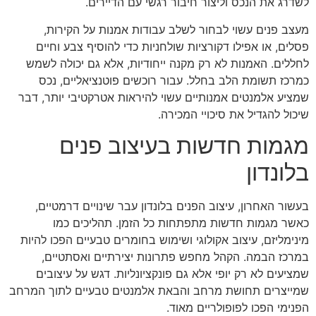
לשדרג את הנכס וליצור חיבור רגשי עם הדיירים.
מעצב פנים עשוי לבחור לשלב עבודות אמנות על הקירות,
פסלים, או אפילו דקורציות שולחניות כדי להוסיף צבע וחיים
לחללים. האמנות לא רק מקנה ייחודיות, אלא גם יכולה לשמש
כמרכז תשומת הלב בחלל. עבור רוכשים פוטנציאליים, נכס
שמציע אלמנטים אמנותיים עשוי להיראות אטרקטיבי יותר, דבר
שיכול להגדיל את סיכויי המכירה.
מגמות חדשות בעיצוב פנים
בלונדון
בעשור האחרון, עיצוב הפנים בלונדון עבר שינויים דרמטיים,
כאשר מגמות חדשות מתפתחות כל הזמן. תהליכים כמו
מינימליזם, עיצוב אקולוגי ושימוש בחומרים טבעיים הפכו להיות
במרכז הבמה. הקהל מחפש פתרונות יצירתיים ואסתטיים,
שמציעים לא רק יופי אלא גם פונקציונליות. דגש על עיצובים
שמייצרים תחושת מרחב והבאת אלמנטים טבעיים לתוך המרחב
הפנימי הפכו לפופולריים מאוד.