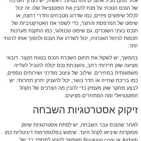
אחד מהם מכיל אתגרים והזדמנויות. ראשית, יש לערוך הערכה
של הנכס הנוכחי על מנת להבין את הפוטנציאל שלו. זה יכול
לכלול שיפוצים פיזיים, כמו שדרוג מטבחים וחדרי רחצה, או
שיפוט של המרפסת והחצר, כדי לשפר את האטרקטיביות של
הנכס בעיני השוכרים. גם שיפוט טכנולוגי, כמו התקנת מערכות
חכמות לניהול האנרגיה, יכול לשדרג את הנכס ולהפוך אותו לרווחי
יותר.
בהמשך, יש לשקול את תחום השכרת הנכס בטווח הקצר. דובאי
מציעה שוק תיירותי רחב, והשבחת נכס יכולה להוביל לעלייה
משמעותית במחירים. שילוב של עיצוב מודרני ושירותים נוספים,
כמו בריכת שחייה או חדר כושר, יכול להעניק יתרון תחרותי. יש
לבצע מחקר שוק מעמיק כדי להבין מה הצרכים של הקהל
הפוטנציאלי ומה המתחרים מציעים.
זיקוק אסטרטגיות השבחה
לאחר שהנכס עבר השבחה, יש לפתח אסטרטגיות שיווק
ממוקדות שיביאו לקהל היעד. שימוש בפלטפורמות דיגיטליות כמו
Airbnb או Booking.com מאפשר להגיע למספר רב של