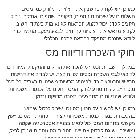
כמו כן, יש לקחת בחשבון את העלויות הנלוות, כמו מסים,
תשלומים על שירותים נוספים, תיקונים שוטפים ואחזקה. ניהול
תקציב קפדני יכול למנוע הפתעות לא נעימות בעתיד. חשוב
לקבוע מראש את הציפיות לרווחים ולבצע מעקב מתמיד כדי
לוודא שהנכס מתפקד בהתאם לתכנון הכלכלי.
חוקי השכרה ודיווח מס
במהלך השבחת נכס, יש להכיר את החוקים והתקנות המיוחדים
לדובאי לגבי השכרת נכסים לטווח קצר. יש לבדוק את דרישות
הרישוי והרגולציה כדי להימנע מבעיות משפטיות בעתיד. כל בעל
נכס חייב להיות מודע לחוקי המס החלים על הכנסות משכירות,
ולוודא שהדיווחים מתבצעים בצורה מדויקת ובזמן.
כמו כן, יש לחשוב על תכנון מס נכון שיכול לכלול שימוש
בהשבחות כנגד הכנסות משכירות לצורך הפחתת המסים. ייעוץ
מקצועי בתחום המס יכול לסייע בבניית אסטרטגיה שקטה
ומועילה. יש גם לבדוק אם ישנן הטבות מס נוספות שניתן לנצל,
כמו הפחתות על שיפוצים או הוצאות שוטפות.