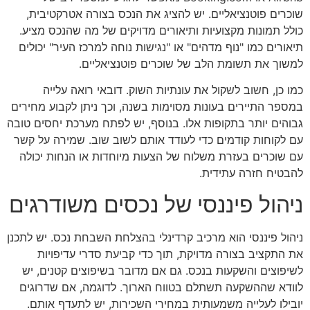
שוכרים פוטנציאליים. יש להציג את הנכס בצורה אטרקטיבית,
כולל תמונות מקצועיות ותיאורים מדויקים של מה שהנכס מציע.
תיאורים כמו "נוף מדהים" או "נגישות נוחה למרכז העיר" יכולים
למשוך את תשומת הלב של שוכרים פוטנציאליים.
כמו כן, חשוב לשקול את עונתיות השוק. דובאי רואה עלייה
במספר התיירים בעונות מסוימות בשנה, וכך ניתן לקבוע מחירים
גבוהים יותר בתקופות אלו. בנוסף, יש לפתח מערכת יחסים טובה
עם לקוחות קודמים כדי לעודד אותם לשוב שוב. שמירה על קשר
עם שוכרים בעזרת משלוח של הצעות מיוחדות או הנחות יכולה
להבטיח חזרה עתידית.
ניהול פיננסי של נכסים משודרגים
ניהול פיננסי הוא מרכיב קרדינלי בהצלחת השבחת נכס. יש לתכנן
את התקציב בצורה מדויקת, תוך כדי קביעת סדרי עדיפויות
לשיפוצים והשקעות בנכס. גם אם מדובר בשיפוצים קטנים, יש
לוודא שההשקעה תשתלם בטווח הארוך. לדוגמה, אם שדרוגים
יובילו לעלייה משמעותית במחירי השכירות, יש לתעדף אותם.