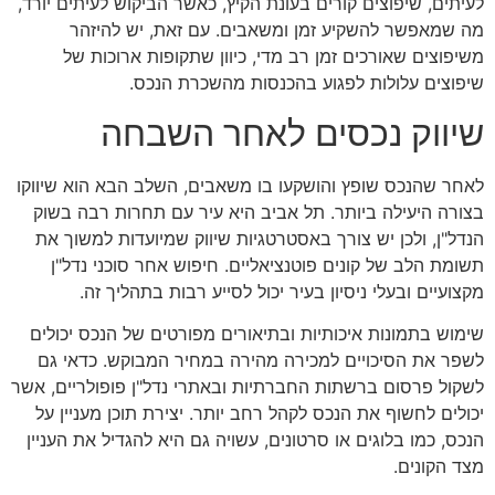
לעיתים, שיפוצים קורים בעונת הקיץ, כאשר הביקוש לעיתים יורד,
מה שמאפשר להשקיע זמן ומשאבים. עם זאת, יש להיזהר
משיפוצים שאורכים זמן רב מדי, כיוון שתקופות ארוכות של
שיפוצים עלולות לפגוע בהכנסות מהשכרת הנכס.
שיווק נכסים לאחר השבחה
לאחר שהנכס שופץ והושקעו בו משאבים, השלב הבא הוא שיווקו
בצורה היעילה ביותר. תל אביב היא עיר עם תחרות רבה בשוק
הנדל"ן, ולכן יש צורך באסטרטגיות שיווק שמיועדות למשוך את
תשומת הלב של קונים פוטנציאליים. חיפוש אחר סוכני נדל"ן
מקצועיים ובעלי ניסיון בעיר יכול לסייע רבות בתהליך זה.
שימוש בתמונות איכותיות ובתיאורים מפורטים של הנכס יכולים
לשפר את הסיכויים למכירה מהירה במחיר המבוקש. כדאי גם
לשקול פרסום ברשתות החברתיות ובאתרי נדל"ן פופולריים, אשר
יכולים לחשוף את הנכס לקהל רחב יותר. יצירת תוכן מעניין על
הנכס, כמו בלוגים או סרטונים, עשויה גם היא להגדיל את העניין
מצד הקונים.