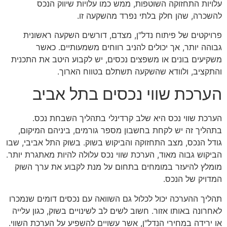
עלויות התחזוקה השוטפות, ממש כמו עלויות שיווק הנכס
להשכרה, שהן חלק בלתי נפרד מהשקעה זו.
פרויקטים של פיתוח נדל"ן, מצדם, דורשים השקעה ראשונית
גבוהה יותר, אך יכולים להניב רווחים משמעותיים. כאשר
משקיעים בונים או משפצים נכסים, יש לקבוע היטב את התכנית
והתקציב, ולוודא שהשקעה תשתלם בטווח הארוך.
הערכת שווי נכסים בתל אביב
הערכת שווי נכס היא שלב קרדינלי בתהליך השבחת נכס.
בתהליך זה יש לקחת בחשבון מספר גורמים, ביניהם המיקום,
גודל הנכס, מצב התחזוקה והביקוש בשוק. בשוק התל אביבי, שבו
הביקוש גבוה מאוד, הערכת שווי נכס עלולה להיות מאתגרת יותר.
מומלץ להיעזר במומחים בתחום על מנת לקבוע את ערך השוק
המדויק של הנכס.
תהליך ההערכה יכול לכלול גם השוואה עם נכסים דומים שנמכרו
לאחרונה באותו אזור. חשוב לשים לב לשינויים בשוק, כגון עלייה
או ירידה במחירי הנדל"ן, אשר עשויים להשפיע על הערכת השווי.