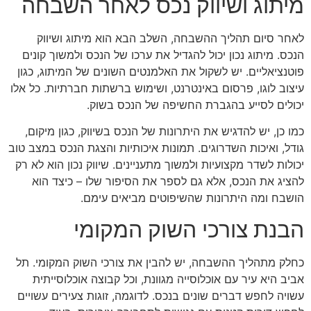
מיתוג ושיווק נכס לאחר השבחה
לאחר סיום תהליך ההשבחה, השלב הבא הוא מיתוג ושיווק
הנכס. מיתוג נכון יכול להגדיל את ערכו של הנכס ולמשוך קונים
פוטנציאליים. יש לשקול את האלמנטים השונים של המיתוג, כגון
עיצוב לוגו, פרסום באינטרנט, ושימוש ברשתות חברתיות. כל אלו
יכולים לסייע בהגברת החשיפה של הנכס בשוק.
כמו כן, יש להדגיש את היתרונות של הנכס בשיווק, כגון מיקום,
גודל, ואיכות השדרוגים. תמונות איכותיות והצגת הנכס במצב טוב
יכולות לשדר מקצועיות ולמשוך מתעניינים. שיווק נכון הוא לא רק
להציג את הנכס, אלא גם לספר את הסיפור שלו – כיצד הוא
הושבח ומה היתרונות שהשיפוטים מביאים עימם.
הבנת צורכי השוק המקומי
כחלק מתהליך ההשבחה, יש להבין את צורכי השוק המקומי. תל
אביב היא עיר עם אוכלוסייה מגוונת, וכל קבוצה אוכלוסייתית
עשויה לחפש דברים שונים בנכס. לדוגמה, זוגות צעירים עשויים