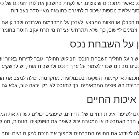
כס. כאשר מתכננים שיפוצים, יש לקחת בחשבון את לוח הזמנים של כ
לחסוך עלויות נוספות שיכולות להיגרם כתוצאה מאי-סדר בעבודות.
ם הקבלן או הצוות המבצע, לעדכן על התקדמות העבודה ולבדוק אם יש
וזמינים ליישום, כך שלא תתרחש עצירה מיותרת עקב חוסר בחומרים
 על השבחת נכס
ישיר על תהליך השבחת הנכס. הביקוש ההולך וגובר לדירות באזור י
נכסים מבינים שכדי לשמור על ערך הנכס ולהשביח אותו, יש להשקיע ב
כמות או קיימות. השקעה בטכנולוגיות מתקדמות יכולה למצב את הנכ
ירת השיפוצים המתאימים, כך שהנכס לא רק ייראה טוב, אלא גם יהיה
יכות החיים
 לשיפור איכות החיים של הדיירים. שיפוצים יכולים לשדרג את המר
חדר האמבטיה או המטבח יכול לשפר את הפונקציה והנוחות, מה שמוב
ולה לשדרג את החוויה החברתית ולהפוך את הנכס למקום נעים יותר