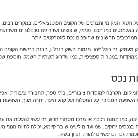
שוק המקומי והצרכים של הקונים הפוטנציאליים. במקרים רבים, הש
באלמנטים כמו תכנון פנימי, שיפוצים ושדרוגים טכנולוגיים משדרגת
מרכיבים החשובים שהופכים נכס לאטרקטיבי יותר.
מיק. זה כולל זיהוי מגמות בשוק הנדל"ן, הבנת דרישות הקונים ה
וקדות במטרות ספציפיות, כמו שדרוג תשתיות חשמל, הוספת שטחי 
ת נכס
ום, הקרבה למוסדות ציבוריים, בתי ספר, תחבורה ציבורית ואפיל
שפעת הסביבה על המטלות ועל קהל היעד. יתרה מכך, השפעות חברת
בה, כמו תחנת רכבת או מרכז מסחרי חדש, זה עשוי להעלות את ערך
נכסים ירוקים, שמיועדים לשימוש בר קיימא, יכולה להיות מנוף מש
כמות גם הם עשויים להוות יתרון בשוק.