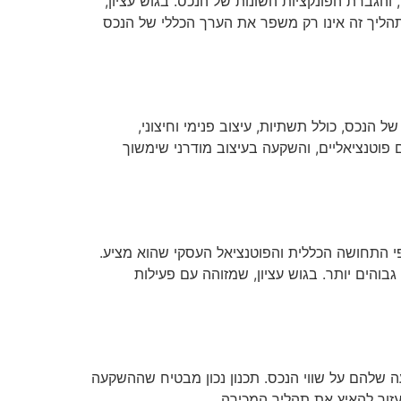
והגברת הפונקציות השונות של הנכס. בגוש עציון,
תהליך זה אינו רק משפר את הערך הכללי של הנכס
נכס, כולל תשתיות, עיצוב פנימי וחיצוני,
פוטנציאליים, והשקעה בעיצוב מודרני שימשוך
פי התחושה הכללית והפוטנציאל העסקי שהוא מציע.
והים יותר. בגוש עציון, שמזוהה עם פעילות
 שלהם על שווי הנכס. תכנון נכון מבטיח שההשקעה
זור להאיץ את תהליך המכירה.