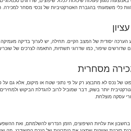
עות מגוון פעולות שיכולות לכלול שיפוצים, שדרוגים טכנולוגיים, 
להוות כלי משמעותי בהגברת האטרקטיביות של נכסי מסחר למכירה. 
ציון
רכה יסודית של המצב הקיים. תחילה, יש לערוך בדיקה מעמיקה של ה
ם שדורשים שיפור, כמו שדרוגי תשתיות, התאמה לצרכים של שוכרים 
ירה מסחרית
פוט של נכס לא מתבצע רק על פי נתוני שטח או מיקום, אלא גם על 
טיבית יותר בשוק, דבר שמוביל לרוב להגדלת הביקוש ולמחירים גב
רי עסקה מוצלחת.
 בחשבון את עלויות השיפוצים, הזמן הנדרש להשלמתם, ואת ההשפעה
ת תוכנית שיווקית שתציג את היתרונות של הנכס המשודרג, מה שיע