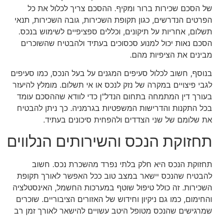
של הסכם שכירות ברור ומקיף. ההסכם צריך לכלול את כל
הפרטים הנדרשים, כגון תקופת השכירות, גובה השכירות, תנאי
תשלום, אחריות על תיקונים, וכללים ספציפיים לשימוש בנכס.
הסכם נאות יכול למנוע סכסוכים בעתיד ולהבטיח שהשוכרים
מבינים את הציפיות מהם.
בנוסף, חשוב לכלול סעיפים המגנים על בעל הנכס, כמו סעיפים
לגבי פיצויים במקרה של נזק לנכס או אי תשלום. מומלץ להיעזר
בעורך דין המתמחה בתחום הנדל"ן כדי לוודא שההסכם עומד
בכל התקנות והדרישות המשפטיות בגרמניה. כך ניתן להבטיח
את שלומם של שני הצדדים ולהפחית סיכונים בעתיד.
תחזוקת הנכס והשירותים הנלווים
תחזוקת הנכס היא חלק בלתי נפרד מהשכרת נכס. חשוב
להבטיח שהנכס יישאר במצב טוב ככל האפשר לאורך תקופת
השכירות. זה כולל טיפול שוטף במערכות החשמל, האינסטלציה
והחימום, כמו גם ניקיון וחידוש של האזורים הציבוריים. שוכרים
שמרגישים שהנכס מטופל היטב עשויים להישאר לאורך זמן רב