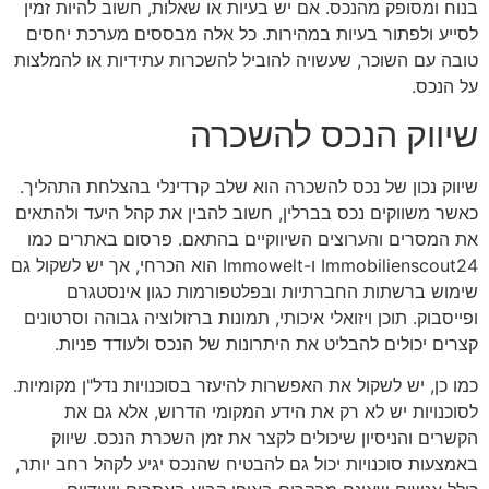
בנוח ומסופק מהנכס. אם יש בעיות או שאלות, חשוב להיות זמין
לסייע ולפתור בעיות במהירות. כל אלה מבססים מערכת יחסים
טובה עם השוכר, שעשויה להוביל להשכרות עתידיות או להמלצות
על הנכס.
שיווק הנכס להשכרה
שיווק נכון של נכס להשכרה הוא שלב קרדינלי בהצלחת התהליך.
כאשר משווקים נכס בברלין, חשוב להבין את קהל היעד ולהתאים
את המסרים והערוצים השיווקיים בהתאם. פרסום באתרים כמו
Immobilienscout24 ו-Immowelt הוא הכרחי, אך יש לשקול גם
שימוש ברשתות החברתיות ובפלטפורמות כגון אינסטגרם
ופייסבוק. תוכן ויזואלי איכותי, תמונות ברזולוציה גבוהה וסרטונים
קצרים יכולים להבליט את היתרונות של הנכס ולעודד פניות.
כמו כן, יש לשקול את האפשרות להיעזר בסוכנויות נדל"ן מקומיות.
לסוכנויות יש לא רק את הידע המקומי הדרוש, אלא גם את
הקשרים והניסיון שיכולים לקצר את זמן השכרת הנכס. שיווק
באמצעות סוכנויות יכול גם להבטיח שהנכס יגיע לקהל רחב יותר,