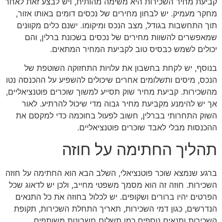
קביעת מחיר השכירות היא משימה מהותית, ויש לבצע זאת לאחר
מחקר מעמיק. יש לבחון מחירים של נכסים דומים באותו אזור,
תוך התחשבות בגודל, מצב הנכס ומיקומו. ישנם כלים מקוונים
שמאפשרים להשוות מחירים של נכסים בשכונת ברלין, והם
יכולים לשמש כבסיס טוב לקביעת המחיר המתאים.
בנוסף, יש לקחת בחשבון את עלויות התחזוקה השוטפת של
הנכס, מיסים ותשלומים אחרים שיכולים להשפיע על ההכנסה נטו
מהשכירות. קביעת מחיר שוק תסייע למשוך שוכרים פוטנציאליים,
אך יש להימנע מקביעת מחיר גבוה מדי שיכול להרתיע. לאור
השוק התחרותי בברלין, חשוב לפעול בחוכמה כדי למקסם את
ההכנסות מבלי לאבד שוכרים פוטנציאליים.
תהליך החתימה על חוזה
ברגע שנמצא שוכר פוטנציאלי, השלב הבא הוא החתימה על חוזה
השכירות. חוזה זה הוא מסמך משפטי מחייב, ולכן יש לדאוג שכל
הפרטים יהיו ברורים ושקופים. יש לכלול בחוזה את כל התנאים
הנדרשים, כגון דמי השכירות, תאריך התחלת השכירות, תקופת
השכירות ותנאים נוספים כמו תשלום חשבונות משותפים.