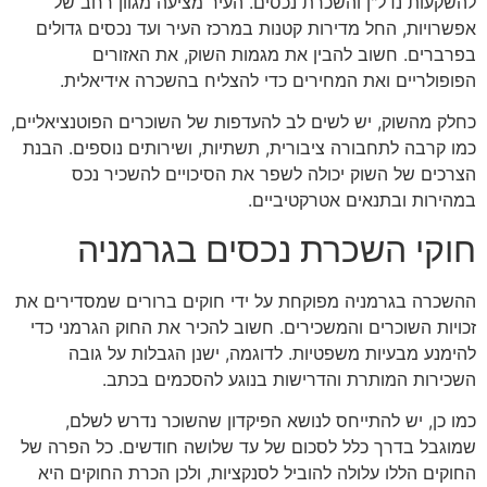
להשקעות נדל"ן והשכרת נכסים. העיר מציעה מגוון רחב של
אפשרויות, החל מדירות קטנות במרכז העיר ועד נכסים גדולים
בפרברים. חשוב להבין את מגמות השוק, את האזורים
הפופולריים ואת המחירים כדי להצליח בהשכרה אידיאלית.
כחלק מהשוק, יש לשים לב להעדפות של השוכרים הפוטנציאליים,
כמו קרבה לתחבורה ציבורית, תשתיות, ושירותים נוספים. הבנת
הצרכים של השוק יכולה לשפר את הסיכויים להשכיר נכס
במהירות ובתנאים אטרקטיביים.
חוקי השכרת נכסים בגרמניה
ההשכרה בגרמניה מפוקחת על ידי חוקים ברורים שמסדירים את
זכויות השוכרים והמשכירים. חשוב להכיר את החוק הגרמני כדי
להימנע מבעיות משפטיות. לדוגמה, ישנן הגבלות על גובה
השכירות המותרת והדרישות בנוגע להסכמים בכתב.
כמו כן, יש להתייחס לנושא הפיקדון שהשוכר נדרש לשלם,
שמוגבל בדרך כלל לסכום של עד שלושה חודשים. כל הפרה של
החוקים הללו עלולה להוביל לסנקציות, ולכן הכרת החוקים היא