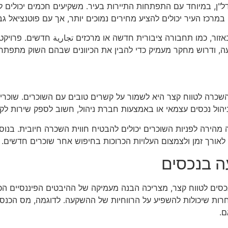
ל"ן, במיוחד עם התפתחות התיירות בעיר. משקיעים חכמים יכולים 
מרכז העיר יכולים להציע מחירים נמוכים יותר, אך עם פוטנציאל ג
באזור, כמו תחבורה ציבורית חדשה או מרכזים تجارية חדשים. פרויקט
עה, ודרוש מחקר מעמיק כדי להבין את הכיוונים שבהם השוק מתפתח
ה לטווח קצר היא לשמור על קשרים טובים עם השוכרים. שוכרים 
הול נכסים עצמאי או באמצעות חברת ניהול, חשוב לספק שירות לקוח
 מהירה לפניות השוכרים יכולים להבטיח חווית השכרה חיובית. בנוסף
 לאורך זמן ולצמצום העלויות הכרוכות בחיפוש אחר שוכרים חדשים.
ה בנכסים
ם לטווח קצר, מצריכה הבנה מעמיקה של ההיבטים הפיננסיים הכרוכ
 אחרות שיכולות להשפיע על הרווחיות של ההשקעה. לדוגמה, מס הכנס
ם.