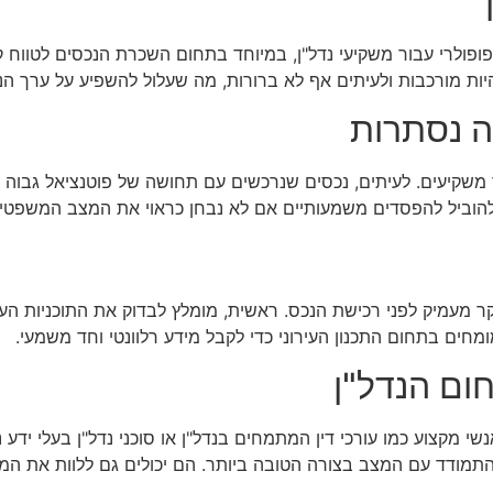
פופולרי עבור משקיעי נדל"ן, במיוחד בתחום השכרת הנכסים לטווח ק
 להיות מורכבות ולעיתים אף לא ברורות, מה שעלול להשפיע על ערך ה
יה נסתרות
ר משקיעים. לעיתים, נכסים שנרכשים עם תחושה של פוטנציאל גבוה על
ל להוביל להפסדים משמעותיים אם לא נבחן כראוי את המצב המשפטי
ר מעמיק לפני רכישת הנכס. ראשית, מומלץ לבדוק את התוכניות העירו
מומחים בתחום התכנון העירוני כדי לקבל מידע רלוונטי וחד משמעי.
ום הנדל"ן
 מקצוע כמו עורכי דין המתמחים בנדל"ן או סוכני נדל"ן בעלי ידע נ
צד להתמודד עם המצב בצורה הטובה ביותר. הם יכולים גם ללוות את