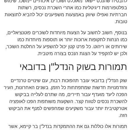
להבטיח שהנכס יישאר מאוכלס ושוכרים איכותיים יימשכו. שימוש
בפלטפורמות דיגיטליות כמו אתרי השכרת נכסים, רשתות
חברתיות ואפילו שיווק באמצעות משפיענים יכול להביא לתוצאות
טובות.
בנוסף, חשוב לחשוב על הצעות מיוחדות לשוכרים פוטנציאליים,
כמו הנחות לתקופות ארוכות יותר או תוספות מיוחדות כמו
שירותים או ריהוט. כל פרט קטן יכול להשפיע על החלטת השוכר,
ולכן יש להקפיד על הצגת הנכס בצורה מיטבית.
תמורות בשוק הנדל"ן בדובאי
שוק הנדל"ן בדובאי עובר תהפוכות רבות, עם שינויים טרנדיים
והזדמנויות חדשות שמתפתחות כל הזמן. בשנים האחרונות, העיר
הפכה ליעד מועדף עבור תיירים, מה שתרם לעלייה בביקוש
להשכרת נכסים לטווח קצר. השקעות משותפות הפכו לאופציה
אטרקטיבית יותר עבור משקיעים שמחפשים למנף את הביקוש
הזה.
תמורות אלו כוללות גם את ההתמקדות בנדל"ן בר קיימא, אשר