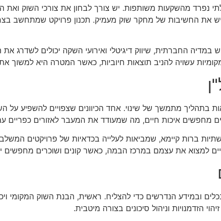
תי נפרד מהשקעות משותפות. יש צורך לבחון את צורכי השוק ואת המ
גיש את החשיבות של מחקר שוק מעמיק. תכנון פרויקט שמתחשב בצרכ
וש במדיה החברתית, שיווק דיגיטלי ואירועי השקה יכולים לשדרג א
 מקומיות עשויה להניב תוצאות חיוביות, כאשר המטרה היא למשוך א
ן
ות בתהליך מתמשך של שינוי. אחד הכיוונים שצפויים להשפיע על הש
ים מחפשים איכות חיים, מה שמעודד את המעבר לאזורים כפריים עם
יות ברות קיימא, שמביאות לעלייה בכדאיות של פרויקטים המשלבים 
שויים למצוא את עצמם במרכז הבמה, כאשר קונים ושוכרים מחפשים יו
ים ובמידע הנדרשים כדי להצליח. ראשית, הבנת השוק המקומי ויכול
יהוי הזדמנויות וניהול סיכונים בצורה מיטבית.