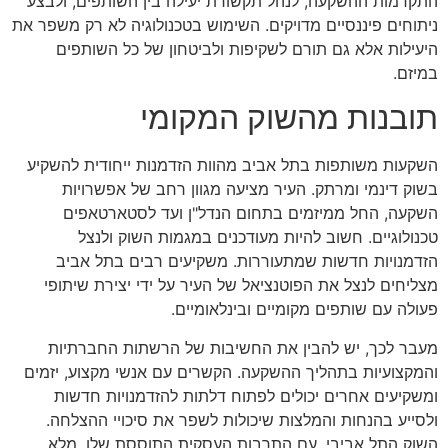
התקדמות ההשקעה, לנהל תקשורת יעילה בין השותפים, ולבצע
ניתוחים פיננסיים מדויקים. השימוש בטכנולוגיה לא רק משפר את
היעילות אלא גם תורם לשקיפות ולביטחון של כל השותפים
במיזם.
תובנות מהשוק המקומי
השקעות משותפות בתל אביב מהוות הזדמנות ייחודית להשקיע
בשוק דינמי ומרתק. העיר מציעה מגוון רחב של אפשרויות
השקעה, החל ממיזמים בתחום הנדל"ן ועד לסטארטאפים
טכנולוגיים. חשוב להיות מעודכנים במגמות השוק ולנצל
הזדמנויות חדשות שמתעוררות. משקיעים רבים בתל אביב
מצליחים לנצל את הפוטנציאל של העיר על ידי יצירת שיתופי
פעולה עם שותפים מקומיים ובינלאומיים.
מעבר לכך, יש להבין את החשיבות של הרשתות החברתיות
והמקצועיות בתהליך ההשקעה. הקשרים עם אנשי מקצוע, יזמים
ומשקיעים אחרים יכולים לפתוח דלתות להזדמנויות חדשות
ולסייע בהנחות והמלצות שיכולות לשפר את סיכויי ההצלחה.
השוק התל אביבי, עם התרבות העסקית התוססת שלו, מלא