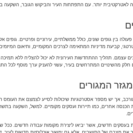
 לאטרקטיבית יותר. עם התפתחות העיר והביקוש הגובר, השקעה בנד
ם
לה בין גופים שונים, כולל ממשלתיים, עירוניים ופרטיים. גופים אל
טרטגי, קביעת מדיניות המתאימה לצרכים המקומיים, ותיאום המיזמי
ים עצמם. תהליך ההתחדשות העירונית לא יכול להצליח ללא תמיכ
לק מהשינויים המתרחשים בעיר, עשוי להעניק ערך מוסף לכל התהליך
מגזר המגורים
מורכב, אך יש מספר אסטרטגיות שיכולות לסייע לצמצם את העומס 
 הכנסה אחרים, כמו תיירות ועסקים מקומיים. למשל, השקעה בתשתיות
ים.
ת בעסקים חדשים, אשר יביאו ליצירת מקומות עבודה חדשים. ככל ש
את מצבם של התושבים, אלא גם ימשוך אוכלוסיות חדשות לעיר, דבר