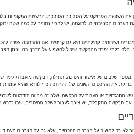
ה
ת השפעת הפרויקט על הסביבה הסובבת. הרשויות המקומיות בלונד
הערכים הסביבתיים. לדוגמה, יש להציג נתונים על כמה שטח ירוק יי
ורית ושירותים קהילתיים היא גם קריטית. אם ההרחבה צפויה להכב
חלק בלתי נפרד מהבקשה שיכול להשפיע על הדרך בה ייבחן הפרויקט
ספר שלבים של אישור והערכה. תחילה, הבקשה מועברת לעיון של מ
ודקת את ההיבטים השונים של ההרחבה כדי לוודא שהיא עומדת בכל
גיש התנגדויות או הערות על הבקשה. שלב זה מהווה הזדמנות לשכנ
יות. אם הבקשה מתקבלת, יש צורך לעבור לשלב ההיתרים, שבו נדרשים 
יים
ב לא רק לחשוב על הצרכים הנוכחיים, אלא גם על הצרכים העתידיים 