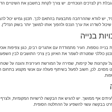
בלת רק לצרכים הנוכחיים. יש צורך לקחת בחשבון את השינויים הד
ד, יש לוודא שההרחבה מתבצעת בהתאם לכך. תכנון גמיש יכול להב
שיכול לשדרג את ערך הנכס ולהפוך אותו למושך יותר בשוק הנדל"ן.
יות בנייה
ויות בנייה נוספות. העיר מתמודדת עם אתגרים רבים, כגון צפיפות או
כנון כוללני שמטרתו לשמר את האיזון בין צרכי התושבים לבין השפעו
 עקרונות של קיימות, שמירה על המורשת העירונית והגנה על שטחים פ
קט מסוים. לכן, חשוב לפעול בשיתוף פעולה עם אנשי מקצוע בתחום ה
פות.
לעיתים אף ממושך. יש להגיש את הבקשה לרשויות המקומיות, ולצרף אל
פרט בבקשה עשוי להשפיע על ההחלטה הסופית.