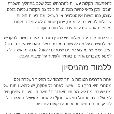
להפתעות. תקלות עשויות להתרחש בכל שלב בתהליך השכרת
הנכס, ולכן כדאי להיות מוכנים. זה כולל גם תקלות טכניות בנכס
עצמו, כמו בעיות אינסטלציה או חשמל, וגם בעיות חוקיות
שיכולות להתעורר. לדוגמה, ייתכן שהנכס לא עומד בתקנות
מקומיות או שיש בעיות עם בעל הנכס הקודם.
כדי להתמודד עם תקלות, יש להכין תוכנית מגירה. חשוב להקדיש
זמן לחשיבה על מה לעשות במקרים כאלו. האם יש גיבוי פיננסי?
האם יש אנשי מקצוע זמינים שיכולים לעזור? הכנה מראש יכולה
למנוע משברים גדולים בעתיד ולשמור על יציבות העסק.
ללמוד מהניסיון
אחת הדרכים הטובות ביותר ללמוד על תהליך השכרת נכס
מסחרי היא דרך ניסיון אישי. לאחר כל עסקה, יש לבצע ניתוח של
מה שעבד ומה לא. מה היו האתגרים? האם היו טעויות שניתן היה
למנוע? כיצד התנהל המשא ומתן? כל אחד מהשאלות הללו יכול
לספק תובנות חשובות עבור עסקאות עתידיות.
בנוסף, כדאי לשתף את הניסיון עם אחרים בתחום, כך שגם הם