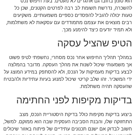
הוא טומן בחובו גם אתגרים לא מעטים. בעת חיפוש נכס
להשכרה, נדרשת תשומת לב רבה לפרטים הקטנים, שכן כל
טעות יכולה להוביל להפסדים כספיים משמעותיים. משקיעים
רבים מוצאים את עצמם מתמודדים עם עסקאות לא משתלמות,
ולא תמיד יודעים כיצד להימנע מכך.
הטיפ שהציל עסקה
במהלך תהליך החיפוש אחר נכס מסחרי, נחשפתי לטיפ פשוט
אך משמעותי שיכול לשנות את מהלך העסקה. מדובר בהמלצה
לבצע בדיקות מעמיקות על הנכס, ולא להסתפק במידע המוצג על
ידי המשכיר. זהו שלב קריטי שיכול למנוע בעיות עתידיות ולהבטיח
שהעסקה תהיה משתלמת.
בדיקות מקיפות לפני החתימה
ביצוע בדיקות מקיפות כולל בדיקת היסטוריית הנכס, מצב
התחזוקה שלו, והבנת הסביבה העסקית שבה הוא ממוקם. למשל,
חשוב לבדוק אם ישנם תכנונים עתידיים של פיתוח באזור שיכולים