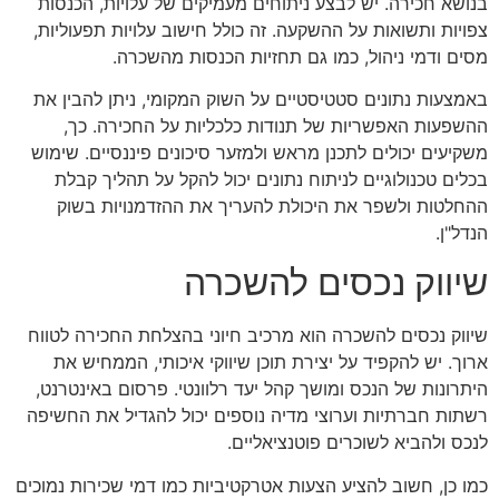
בנושא חכירה. יש לבצע ניתוחים מעמיקים של עלויות, הכנסות
צפויות ותשואות על ההשקעה. זה כולל חישוב עלויות תפעוליות,
מסים ודמי ניהול, כמו גם תחזיות הכנסות מהשכרה.
באמצעות נתונים סטטיסטיים על השוק המקומי, ניתן להבין את
ההשפעות האפשריות של תנודות כלכליות על החכירה. כך,
משקיעים יכולים לתכנן מראש ולמזער סיכונים פיננסיים. שימוש
בכלים טכנולוגיים לניתוח נתונים יכול להקל על תהליך קבלת
ההחלטות ולשפר את היכולת להעריך את ההזדמנויות בשוק
הנדל"ן.
שיווק נכסים להשכרה
שיווק נכסים להשכרה הוא מרכיב חיוני בהצלחת החכירה לטווח
ארוך. יש להקפיד על יצירת תוכן שיווקי איכותי, הממחיש את
היתרונות של הנכס ומושך קהל יעד רלוונטי. פרסום באינטרנט,
רשתות חברתיות וערוצי מדיה נוספים יכול להגדיל את החשיפה
לנכס ולהביא לשוכרים פוטנציאליים.
כמו כן, חשוב להציע הצעות אטרקטיביות כמו דמי שכירות נמוכים