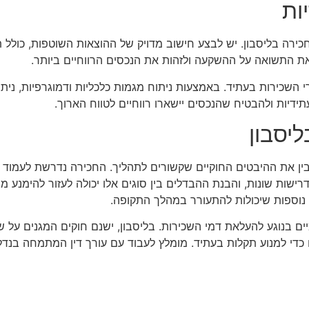
ות
ירה בליסבון. יש לבצע חישוב מדויק של ההוצאות השוטפות, כולל תח
ן את התשואה על ההשקעה ולזהות את הנכסים הרווחיים ביותר.
שכירות בעתיד. באמצעות ניתוח מגמות כלכליות ודמוגרפיות, ניתן 
ידיות ולהבטיח שהנכסים יישארו רווחיים לטווח הארוך.
ליסבון
ין את ההיבטים החוקיים שקשורים לתהליך. החכירה נדרשת לעמוד 
ישות שונות, והבנת ההבדלים בין סוגים אלו יכולה לעזור להימנע מב
ת נוספות שיכולות להתעורר במהלך התקופה.
 בנוגע להעלאת דמי השכירות. בליסבון, ישנם חוקים המגנים על שו
די למנוע תקלות בעתיד. מומלץ לעבוד עם עורך דין המתמחה בנדל"ן