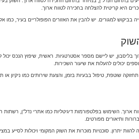
יעים בתחום הנדל"ן, במיוחד בתחום החכירה לטווח ארוך. השוק בעיר
רים היא קריטית להצלחה בחכירה לטווח ארוך.
יה בביקוש למגורים. יש להבין את האזורים הפופולריים בעיר, כמו 
שוק
ך בליסבון, יש ליישם מספר אסטרטגיות. ראשית, שיפוץ הנכס יכול ל
וספים יכולים להעלות את שיעור השכירות.
 תחזוקה שוטפת, טיפול בבעיות בזמן, והצעת שירותים כמו ניקיון או ת
ח ארוך. השימוש בפלטפורמות דיגיטליות כמו אתרי נדל"ן, רשתות ח
רורות ותיאורים מפורטים.
ה להוות יתרון. סוכנויות מוכרות את השוק המקומי ויכולות לסייע במצ