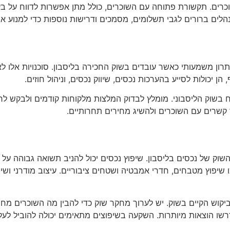
שוכרים. תקשורת פתוחה עם השוכרים, כולל מתן אפשרות לדווח על ב
הלים ברורים לגבי תשלומים, מסמכים ודרישות נוספות כדי למנוע אי
 יתרון משמעותי כאשר עובדים בשוק החכירה בליסבון. סוכנויות אלו 
ן יכולות לסייע בהערכות נכסים, שיווק נכסים, וניהול חוזים.
ח בשוק הליסבוני. מומלץ לבדוק המלצות מלקוחות קודמים ולבקש לרא
 קשרים עם השוכרים ולהשיג מחירים תחרותיים.
שוק של נכסים בליסבון. שיפוץ נכסים יכול להניב תשואה גבוהה ע
שיפוץ מטבחים, חדרי אמבטיה ושטחים ציבוריים. עיצוב מודרני ושי
קוש הקיים בשוק. יש לערוך מחקר שוק כדי להבין מה השוכרים מחפש
ידרשו הוצאות מיותרות. השקעה בשיפוצים מתאימים יכולה להוביל לעל