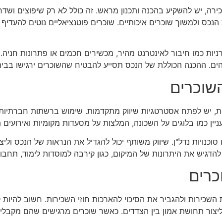
ה, יש להשקיע בהכנה ותכנון מראש. זה כולל לא רק שיפוצים ושדרו
ת הנכס ולמשוך שוכרים איכותיים. שוכרים פוטנציאליים נוטים להעדיף
רניות כמו חיבור לאינטרנט מהיר, מכשירים חכמים או פתרונות חניה.
ים. ההכנה הכוללת של הנכס תסייע להבטיח שהשוכרים ירגישו בבית ו
שוכרים
, יש לפתח אסטרטגיות שיווק מתקדמות. שימוש ברשתות חברתיות, את
יין כמו בלוגים על השכונה, המלצות על מסעדות מקומיות ואירועים ת
סוכנויות נדל"ן. שיווק משותף יכול להגדיל את הנראות של הנכס ול
הדגיש את היתרונות של המיקום, כגון קירבה למוסדות לימוד, תחבורה
כרים
 השכירות ולהגביר את הסיכוי להארכות חוזי השכירות. חשוב להיות 
ליצור תחושת אמון בין הצדדים. כאשר שוכרים מרגישים שהם מקבלי