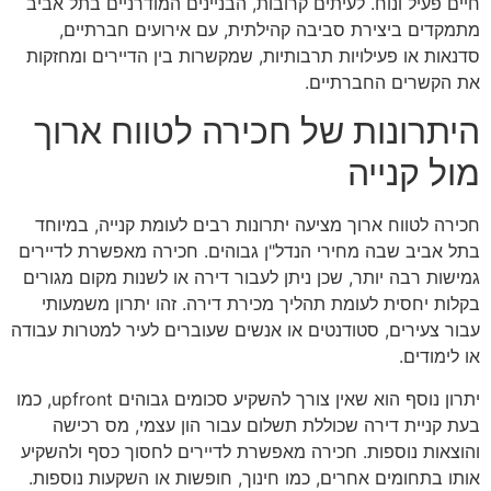
חיים פעיל ונוח. לעיתים קרובות, הבניינים המודרניים בתל אביב
מתמקדים ביצירת סביבה קהילתית, עם אירועים חברתיים,
סדנאות או פעילויות תרבותיות, שמקשרות בין הדיירים ומחזקות
את הקשרים החברתיים.
היתרונות של חכירה לטווח ארוך
מול קנייה
חכירה לטווח ארוך מציעה יתרונות רבים לעומת קנייה, במיוחד
בתל אביב שבה מחירי הנדל"ן גבוהים. חכירה מאפשרת לדיירים
גמישות רבה יותר, שכן ניתן לעבור דירה או לשנות מקום מגורים
בקלות יחסית לעומת תהליך מכירת דירה. זהו יתרון משמעותי
עבור צעירים, סטודנטים או אנשים שעוברים לעיר למטרות עבודה
או לימודים.
יתרון נוסף הוא שאין צורך להשקיע סכומים גבוהים upfront, כמו
בעת קניית דירה שכוללת תשלום עבור הון עצמי, מס רכישה
והוצאות נוספות. חכירה מאפשרת לדיירים לחסוך כסף ולהשקיע
אותו בתחומים אחרים, כמו חינוך, חופשות או השקעות נוספות.