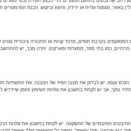
ן רחב של נכסים בתחום המגורים. כדי לבצע חקירת נכסי מגורים ב
ן באזור, מגמות עלייה או ירידה, והיצע וביקוש. הבנת הפרמטרים ה
הממוקמים בקרבת חופים, מרכזי קניות או תחבורה ציבורית נוטים ל
מרכזיים, כמו בתי ספר, מסעדות ופארקים. יתרה מכך, יש להתחשב 
הנכס עצמו. יש לבדוק את מצבו הפיזי של המבנה, את התשתיות הקי
חיר נמוך, אך יש לקחת בחשבון את עלויות השיפוץ והזמן שיידרש 
ההיבטים הפיננסיים של ההשקעה. יש לקחת בחשבון את עלויות הרכי
טפות, כגון ארנונה, מים וחשמל. חישוב כל ההוצאות הללו יאפשר לה