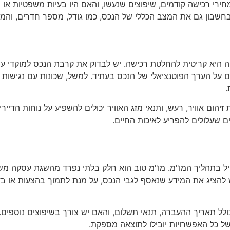
ירי רכישה קודמים, שיפוצים שנעשו, והאם היו בעיות משפטיות או תכ
חשבון גם את המצב הכללי של הנכס, כמו גודל, מספר חדרים, והמאפי
היא קריטית להחלטת רכישה. יש לבדוק את קרבת הנכס למוקדי עניין 
 על הערך הפוטנציאלי של הנכס בעתיד. למשל, שכונות עם נגישות גב
.
יהום אוויר, רעש, ותנאי מזג האוויר יכולים להשפיע על נוחות הדייר
ים שעלולים להפריע לאיכות החיים.
יל בתהליך המו"מ. מו"מ טוב הוא חלק בלתי נפרד מהשגת עסקה מש
 להציג את המידע שנאסף לגבי הנכס, על מנת לתמוך בהצעות או בד
ולל תאריך ההעברה, תנאי תשלום, והאם יש צורך בשיפוצים נוספים
ל כל האפשרויות יובילו לתוצאה מספקת.