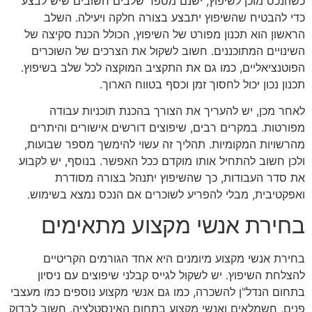
כשהנכס מוכן לשיפוץ, ישנם מספר שלבים חשובים שיש לבצע
כדי להבטיח שהשיפוץ יתבצע בצורה חלקה ויעילה. השלב
הראשון הוא תכנון מפורט של השיפוץ, הכולל הכנת סקיצה של
השינויים המתוכננים. חשוב לשקול את הצרכים של השוכרים
הפוטנציאליים, כמו גם את התקציב המוקצה לכל שלב בשיפוץ.
תכנון נכון יכול לחסוך זמן וכסף בטווח הארוך.
לאחר מכן, יש להעריך את הצורך בהכנת תוכניות עבודה
מפורטות. במקרים רבים, שיפוצים דורשים אישורים והיתרים
מהרשויות המקומיות. תהליך זה עשוי להימשך מספר שבועות,
ולכן חשוב להתחיל אותו מוקדם ככל האפשר. בנוסף, יש לקבוע
את סדר העבודות, כך שהשיפוץ יתנהל בצורה מסודרת
ואפקטיבית, מבלי להפריע לשוכרים אם הנכס נמצא בשימוש.
בחירת אנשי מקצוע מתאימים
בחירת אנשי מקצוע מיומנים היא אחד הגורמים הקריטיים
להצלחת השיפוץ. יש לשקול לגייס קבלני שיפוצים עם ניסיון
בתחום הנדל"ן להשכרה, כמו גם אנשי מקצוע נוספים כמו מעצבי
פנים, חשמלאים ואנשי מקצוע בתחום האינסטלציה. חשוב לבדוק