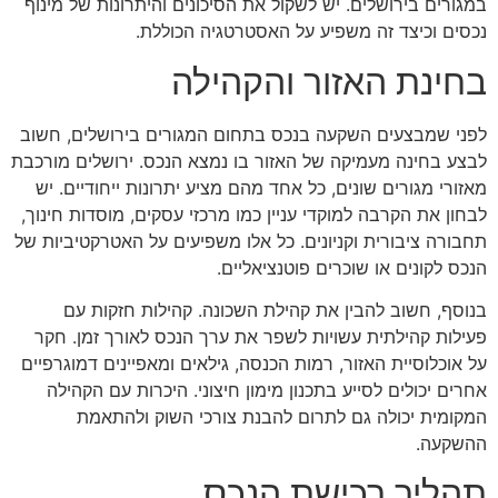
במגורים בירושלים. יש לשקול את הסיכונים והיתרונות של מינוף
נכסים וכיצד זה משפיע על האסטרטגיה הכוללת.
בחינת האזור והקהילה
לפני שמבצעים השקעה בנכס בתחום המגורים בירושלים, חשוב
לבצע בחינה מעמיקה של האזור בו נמצא הנכס. ירושלים מורכבת
מאזורי מגורים שונים, כל אחד מהם מציע יתרונות ייחודיים. יש
לבחון את הקרבה למוקדי עניין כמו מרכזי עסקים, מוסדות חינוך,
תחבורה ציבורית וקניונים. כל אלו משפיעים על האטרקטיביות של
הנכס לקונים או שוכרים פוטנציאליים.
בנוסף, חשוב להבין את קהילת השכונה. קהילות חזקות עם
פעילות קהילתית עשויות לשפר את ערך הנכס לאורך זמן. חקר
על אוכלוסיית האזור, רמות הכנסה, גילאים ומאפיינים דמוגרפיים
אחרים יכולים לסייע בתכנון מימון חיצוני. היכרות עם הקהילה
המקומית יכולה גם לתרום להבנת צורכי השוק ולהתאמת
ההשקעה.
תהליך רכישת הנכס